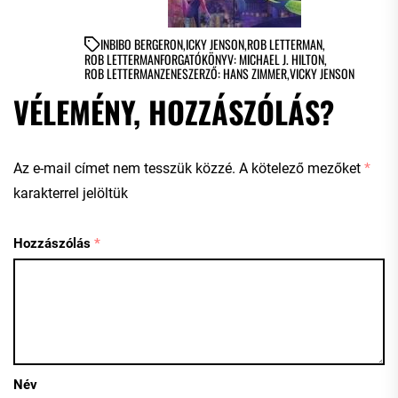
IN
BIBO BERGERON
,
ICKY JENSON
,
ROB LETTERMAN
,
ROB LETTERMANFORGATÓKÖNYV: MICHAEL J. HILTON
,
ROB LETTERMANZENESZERZŐ: HANS ZIMMER
,
VICKY JENSON
VÉLEMÉNY, HOZZÁSZÓLÁS?
Az e-mail címet nem tesszük közzé.
A kötelező mezőket
*
karakterrel jelöltük
Hozzászólás
*
Név