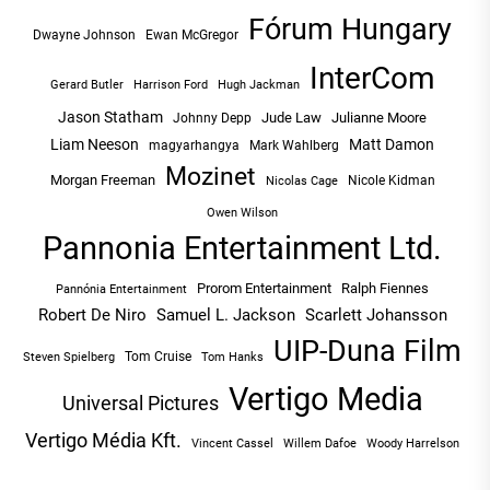
Fórum Hungary
Dwayne Johnson
Ewan McGregor
InterCom
Hugh Jackman
Gerard Butler
Harrison Ford
Jason Statham
Jude Law
Julianne Moore
Johnny Depp
Liam Neeson
Matt Damon
magyarhangya
Mark Wahlberg
Mozinet
Morgan Freeman
Nicole Kidman
Nicolas Cage
Owen Wilson
Pannonia Entertainment Ltd.
Prorom Entertainment
Ralph Fiennes
Pannónia Entertainment
Robert De Niro
Samuel L. Jackson
Scarlett Johansson
UIP-Duna Film
Tom Cruise
Tom Hanks
Steven Spielberg
Vertigo Media
Universal Pictures
Vertigo Média Kft.
Vincent Cassel
Willem Dafoe
Woody Harrelson