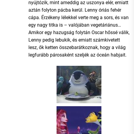
nyújtózik, mint ameddig az uszonya elér, emiatt
aztán folyton pácba kerül. Lenny óriás fehér
cápa. Érzékeny lélekkel verte meg a sors, és van
egy nagy titka is – valójában vegetáriánus…
Amikor egy hazugság folytán Oscar hőssé válik,
Lenny pedig lebukik, és emiatt számkivetett
lesz, ők ketten összebarátkoznak, hogy a világ
legfurább párosaként szeljék az óceán habjait.