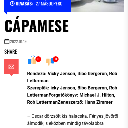
OLVASÁS:
27 MÁSODPERC
CÁPAMESE
2022.01.19.
SHARE
0
0
Rendező: Vicky Jenson, Bibo Bergeron, Rob
Letterman
Szereplők: icky Jenson, Bibo Bergeron, Rob
LettermanForgatókönyv: Michael J. Hilton,
Rob LettermanZeneszerző: Hans Zimmer
– Oscar dörzsölt kis halacska. Fényes jövőről
álmodik, s eközben mindig távolabbra