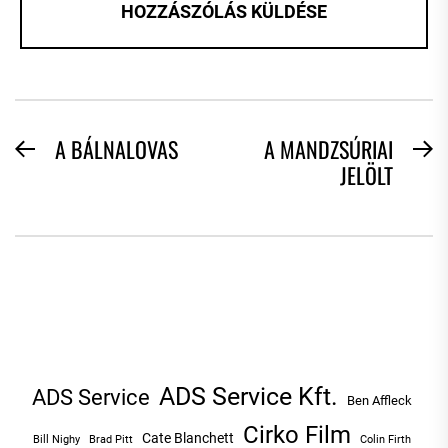
BEJEGYZÉS
A BÁLNALOVAS
A MANDZSÚRIAI
Previous
N
JELÖLT
NAVIGÁCIÓ
post:
po
ADS Service Kft.
ADS Service
Ben Affleck
Cirko Film
Cate Blanchett
Bill Nighy
Brad Pitt
Colin Firth