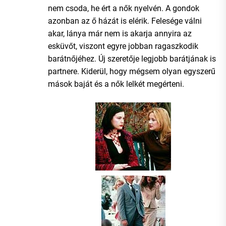
nem csoda, he ért a nők nyelvén. A gondok
azonban az ő házát is elérik. Felesége válni
akar, lánya már nem is akarja annyira az
esküvőt, viszont egyre jobban ragaszkodik
barátnőjéhez. Új szeretője legjobb barátjának is
partnere. Kiderül, hogy mégsem olyan egyszerű
mások baját és a nők lelkét megérteni.