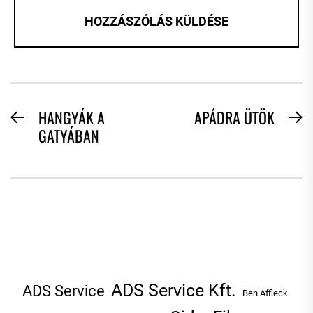
BEJEGYZÉS
HANGYÁK A
APÁDRA ÜTÖK
Previous
N
GATYÁBAN
NAVIGÁCIÓ
post:
po
ADS Service Kft.
ADS Service
Ben Affleck