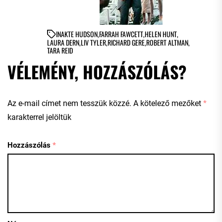
IN
AKTE HUDSON
,
FARRAH FAWCETT
,
HELEN HUNT
,
LAURA DERN
,
LIV TYLER
,
RICHARD GERE
,
ROBERT ALTMAN
,
TARA REID
VÉLEMÉNY, HOZZÁSZÓLÁS?
Az e-mail címet nem tesszük közzé.
A kötelező mezőket
*
karakterrel jelöltük
Hozzászólás
*