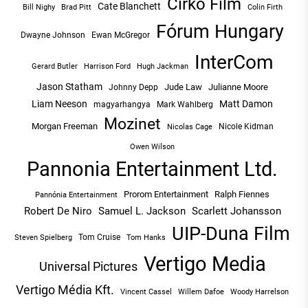
Cirko Film
Cate Blanchett
Bill Nighy
Brad Pitt
Colin Firth
Fórum Hungary
Dwayne Johnson
Ewan McGregor
InterCom
Hugh Jackman
Gerard Butler
Harrison Ford
Jason Statham
Jude Law
Julianne Moore
Johnny Depp
Liam Neeson
Matt Damon
magyarhangya
Mark Wahlberg
Mozinet
Morgan Freeman
Nicole Kidman
Nicolas Cage
Owen Wilson
Pannonia Entertainment Ltd.
Prorom Entertainment
Ralph Fiennes
Pannónia Entertainment
Robert De Niro
Samuel L. Jackson
Scarlett Johansson
UIP-Duna Film
Tom Cruise
Tom Hanks
Steven Spielberg
Vertigo Media
Universal Pictures
Vertigo Média Kft.
Vincent Cassel
Willem Dafoe
Woody Harrelson