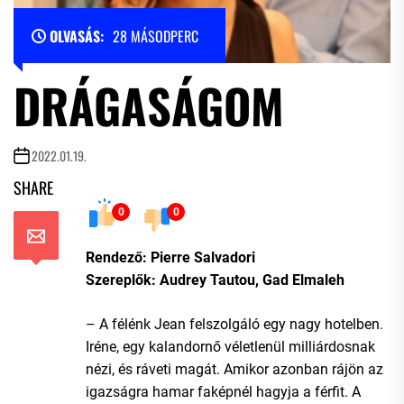
OLVASÁS:
28 MÁSODPERC
DRÁGASÁGOM
2022.01.19.
SHARE
0
0
Rendező: Pierre Salvadori
Szereplők: Audrey Tautou, Gad Elmaleh
– A félénk Jean felszolgáló egy nagy hotelben.
Iréne, egy kalandornő véletlenül milliárdosnak
nézi, és ráveti magát. Amikor azonban rájön az
igazságra hamar faképnél hagyja a férfit. A