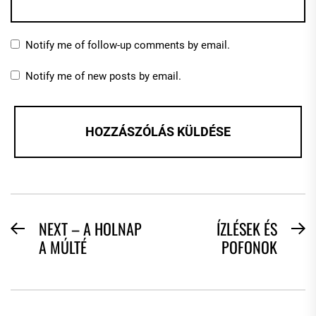
Notify me of follow-up comments by email.
Notify me of new posts by email.
BEJEGYZÉS
NEXT – A HOLNAP
ÍZLÉSEK ÉS
Previous
N
A MÚLTÉ
POFONOK
NAVIGÁCIÓ
post:
po