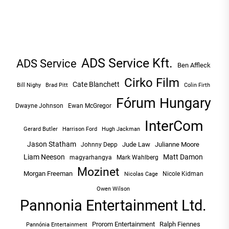
ADS Service Kft.
ADS Service
Ben Affleck
Cirko Film
Cate Blanchett
Bill Nighy
Brad Pitt
Colin Firth
Fórum Hungary
Dwayne Johnson
Ewan McGregor
InterCom
Hugh Jackman
Gerard Butler
Harrison Ford
Jason Statham
Jude Law
Julianne Moore
Johnny Depp
Liam Neeson
Matt Damon
magyarhangya
Mark Wahlberg
Mozinet
Morgan Freeman
Nicole Kidman
Nicolas Cage
Owen Wilson
Pannonia Entertainment Ltd.
Prorom Entertainment
Ralph Fiennes
Pannónia Entertainment