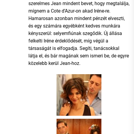
szerelmes Jean mindent bevet, hogy megtalálja,
mígnem a Cote d’Azur-on akad Iréne-re.
Hamarosan azonban mindent pénzét elveszti,
és egy számára egyébként kedves munkára
kényszerül: selyemfiúnak szegődik. Új állása
felkelti Iréne érdeklődését, míg végül a
társaságát is elfogadja. Segíti, tanácsokkal
látja el, és bár magának sem ismeri be, de egyre
közelebb kerül Jean-hoz.