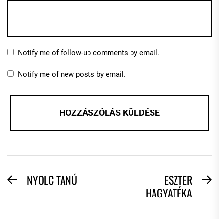
Notify me of follow-up comments by email.
Notify me of new posts by email.
BEJEGYZÉS
NYOLC TANÚ
ESZTER
Previous
N
HAGYATÉKA
NAVIGÁCIÓ
post:
po