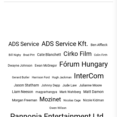
ADS Service Kft.
ADS Service
Ben Affleck
Cirko Film
Cate Blanchett
Bill Nighy
Brad Pitt
Colin Firth
Fórum Hungary
Dwayne Johnson
Ewan McGregor
InterCom
Hugh Jackman
Gerard Butler
Harrison Ford
Jason Statham
Jude Law
Julianne Moore
Johnny Depp
Liam Neeson
Matt Damon
magyarhangya
Mark Wahlberg
Mozinet
Morgan Freeman
Nicole Kidman
Nicolas Cage
Owen Wilson
Pannonia Entertainment Ltd.