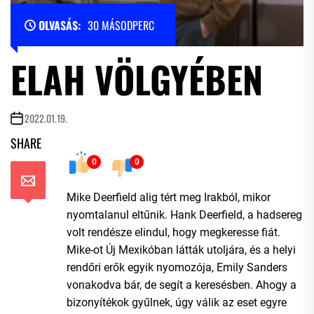
OLVASÁS:
30 MÁSODPERC
ELAH VÖLGYÉBEN
2022.01.19.
SHARE
0
0
Mike Deerfield alig tért meg Irakból, mikor
nyomtalanul eltűnik. Hank Deerfield, a hadsereg
volt rendésze elindul, hogy megkeresse fiát.
Mike-ot Új Mexikóban látták utoljára, és a helyi
rendőri erők egyik nyomozója, Emily Sanders
vonakodva bár, de segít a keresésben. Ahogy a
bizonyítékok gyűlnek, úgy válik az eset egyre