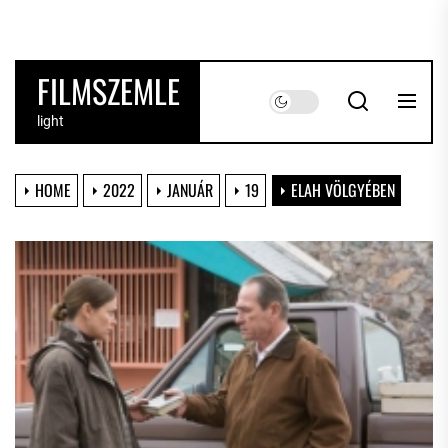
Skip
to
the
FILMSZEMLE
content
light
HOME
2022
JANUÁR
19
ELAH VÖLGYÉBEN