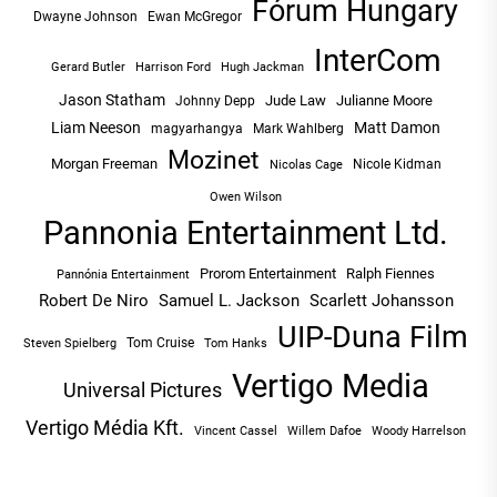
Fórum Hungary
Dwayne Johnson
Ewan McGregor
InterCom
Hugh Jackman
Gerard Butler
Harrison Ford
Jason Statham
Jude Law
Julianne Moore
Johnny Depp
Liam Neeson
Matt Damon
magyarhangya
Mark Wahlberg
Mozinet
Morgan Freeman
Nicole Kidman
Nicolas Cage
Owen Wilson
Pannonia Entertainment Ltd.
Prorom Entertainment
Ralph Fiennes
Pannónia Entertainment
Robert De Niro
Samuel L. Jackson
Scarlett Johansson
UIP-Duna Film
Tom Cruise
Tom Hanks
Steven Spielberg
Vertigo Media
Universal Pictures
Vertigo Média Kft.
Vincent Cassel
Willem Dafoe
Woody Harrelson