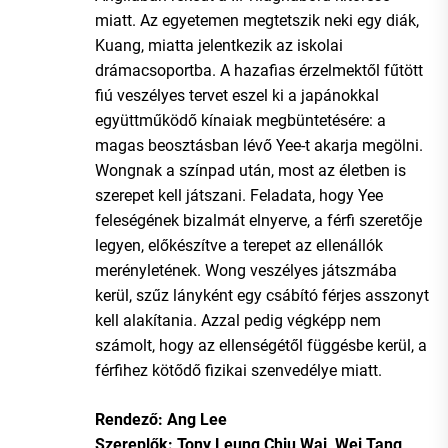
miatt. Az egyetemen megtetszik neki egy diák,
Kuang, miatta jelentkezik az iskolai
drámacsoportba. A hazafias érzelmektől fűtött
fiú veszélyes tervet eszel ki a japánokkal
együttműködő kínaiak megbüntetésére: a
magas beosztásban lévő Yee-t akarja megölni.
Wongnak a színpad után, most az életben is
szerepet kell játszani. Feladata, hogy Yee
feleségének bizalmát elnyerve, a férfi szeretője
legyen, előkészítve a terepet az ellenállók
merényletének. Wong veszélyes játszmába
kerül, szűz lányként egy csábító férjes asszonyt
kell alakítania. Azzal pedig végképp nem
számolt, hogy az ellenségétől függésbe kerül, a
férfihez kötődő fizikai szenvedélye miatt.
Rendező: Ang Lee
Szereplők: Tony Leung Chiu Wai, Wei Tang,