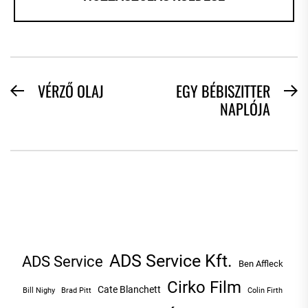
BEJEGYZÉS
VÉRZŐ OLAJ
EGY BÉBISZITTER
Previous
N
NAPLÓJA
NAVIGÁCIÓ
post:
po
ADS Service Kft.
ADS Service
Ben Affleck
Cirko Film
Cate Blanchett
Bill Nighy
Brad Pitt
Colin Firth