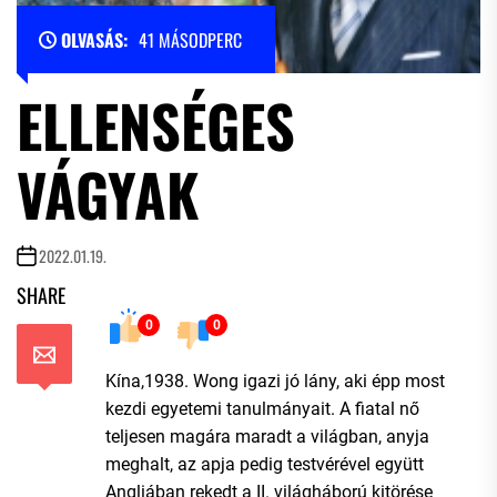
OLVASÁS:
41 MÁSODPERC
ELLENSÉGES
VÁGYAK
2022.01.19.
SHARE
0
0
Kína,1938. Wong igazi jó lány, aki épp most
kezdi egyetemi tanulmányait. A fiatal nő
teljesen magára maradt a világban, anyja
meghalt, az apja pedig testvérével együtt
Angliában rekedt a II. világháború kitörése