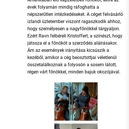
évek folyamán mindig ráfoghatta a
népszerűtlen intézkedéseket. A céget felvásárló
izlandi üzletember viszont ragaszkodik ahhoz,
hogy személyesen a nagyfőnökkel tárgyaljon.
Ezért Ravn felbéreli Kristoffert, a színészt, hogy
játssza el a főnököt a szerződés aláírásakor.
Ám az események irányítása kicsúszik a
kezéből, amikor a cég beosztottjai véletlenül
összetalálkoznak a folyosón a sosem látott,
régen várt főnökkel, minden bajuk okozójával.