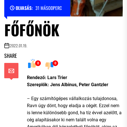
OLVASÁS:
31 MÁSODPERC
FŐFŐNÖK
2022.01.19.
SHARE
0
0
Rendező: Lars Trier
Szereplők: Jens Albinus, Peter Gantzler
– Egy számítógépes vállalkozás tulajdonosa,
Ravn úgy dönt, hogy eladja a cégét. Ezzel nem
is lenne különösebb gond, ha tíz évvel azelőtt, a
cég alapításakor ki nem talált volna egy
Amerikában élő képzeletbeli főnököt, akire az