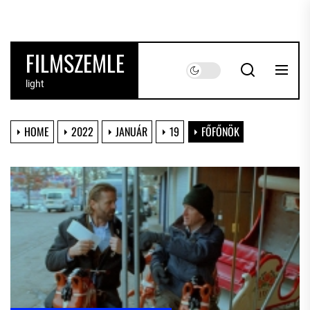
Skip
to
the
FILMSZEMLE
content
light
HOME
2022
JANUÁR
19
FŐFŐNÖK