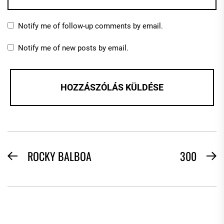
Notify me of follow-up comments by email.
Notify me of new posts by email.
BEJEGYZÉS
ROCKY BALBOA
300
Previous
N
NAVIGÁCIÓ
post:
po