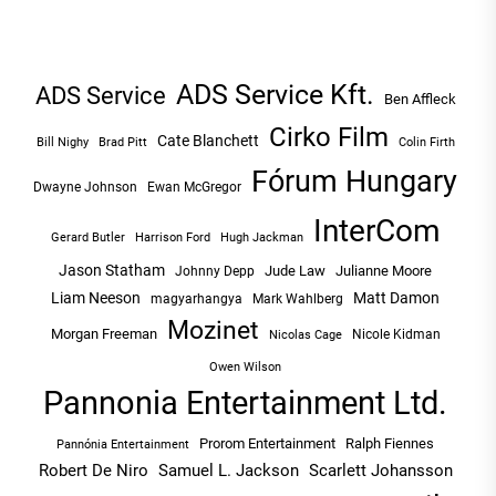
ADS Service Kft.
ADS Service
Ben Affleck
Cirko Film
Cate Blanchett
Bill Nighy
Brad Pitt
Colin Firth
Fórum Hungary
Dwayne Johnson
Ewan McGregor
InterCom
Hugh Jackman
Gerard Butler
Harrison Ford
Jason Statham
Jude Law
Julianne Moore
Johnny Depp
Liam Neeson
Matt Damon
magyarhangya
Mark Wahlberg
Mozinet
Morgan Freeman
Nicole Kidman
Nicolas Cage
Owen Wilson
Pannonia Entertainment Ltd.
Prorom Entertainment
Ralph Fiennes
Pannónia Entertainment
Robert De Niro
Samuel L. Jackson
Scarlett Johansson