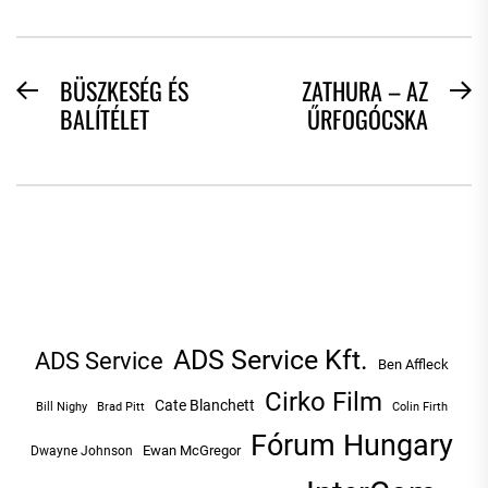
BEJEGYZÉS
BÜSZKESÉG ÉS
ZATHURA – AZ
Previous
N
BALÍTÉLET
ŰRFOGÓCSKA
NAVIGÁCIÓ
post:
po
ADS Service Kft.
ADS Service
Ben Affleck
Cirko Film
Cate Blanchett
Bill Nighy
Brad Pitt
Colin Firth
Fórum Hungary
Ewan McGregor
Dwayne Johnson