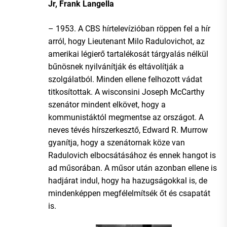
Jr, Frank Langella
– 1953. A CBS hírtelevízióban röppen fel a hír
arról, hogy Lieutenant Milo Radulovichot, az
amerikai légierő tartalékosát tárgyalás nélkül
bűnösnek nyilvánítják és eltávolítják a
szolgálatból. Minden ellene felhozott vádat
titkosítottak. A wisconsini Joseph McCarthy
szenátor mindent elkövet, hogy a
kommunistáktól megmentse az országot. A
neves tévés hírszerkesztő, Edward R. Murrow
gyanítja, hogy a szenátornak köze van
Radulovich elbocsátásához és ennek hangot is
ad műsorában. A műsor után azonban ellene is
hadjárat indul, hogy ha hazugságokkal is, de
mindenképpen megfélelmítsék őt és csapatát
is.