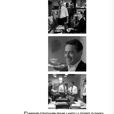
IN
DAVID STRATHAIRN
,
FRANK LANGELLA
,
GEORGE CLOONEY
,