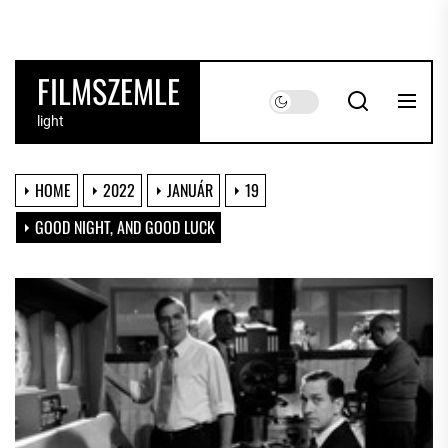
Skip
to
the
FILMSZEMLE
content
light
HOME
2022
JANUÁR
19
GOOD NIGHT, AND GOOD LUCK