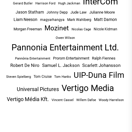
InterCom
Hugh Jackman
Gerard Butler
Harrison Ford
Jason Statham
Jude Law
Julianne Moore
Johnny Depp
Liam Neeson
Matt Damon
magyarhangya
Mark Wahlberg
Mozinet
Morgan Freeman
Nicole Kidman
Nicolas Cage
Owen Wilson
Pannonia Entertainment Ltd.
Prorom Entertainment
Ralph Fiennes
Pannónia Entertainment
Robert De Niro
Samuel L. Jackson
Scarlett Johansson
UIP-Duna Film
Tom Cruise
Tom Hanks
Steven Spielberg
Vertigo Media
Universal Pictures
Vertigo Média Kft.
Vincent Cassel
Willem Dafoe
Woody Harrelson