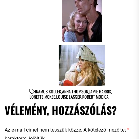
IN
AMOS KOLLEK
,
ANNA THOMSON
,
JAMIE HARRIS
,
LONETTE MCKEE
,
LOUISE LASSER
,
ROBERT MODICA
VÉLEMÉNY, HOZZÁSZÓLÁS?
Az e-mail címet nem tesszük közzé.
A kötelező mezőket
*
karakterrel jelöltük