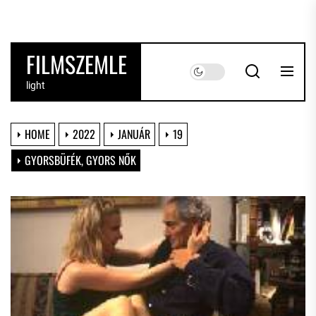
Skip
to
the
FILMSZEMLE
content
light
HOME
2022
JANUÁR
19
GYORSBÜFÉK, GYORS NŐK