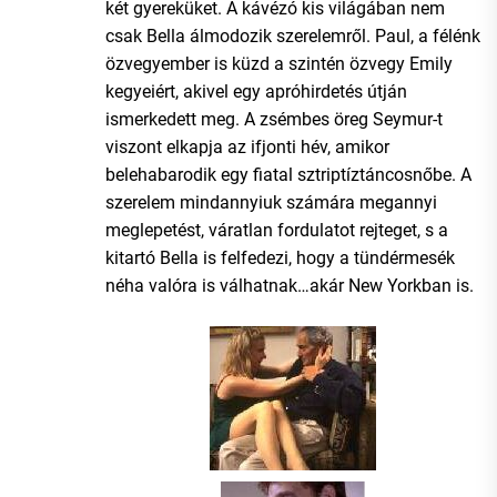
két gyereküket. A kávézó kis világában nem
csak Bella álmodozik szerelemről. Paul, a félénk
özvegyember is küzd a szintén özvegy Emily
kegyeiért, akivel egy apróhirdetés útján
ismerkedett meg. A zsémbes öreg Seymur-t
viszont elkapja az ifjonti hév, amikor
belehabarodik egy fiatal sztriptíztáncosnőbe. A
szerelem mindannyiuk számára megannyi
meglepetést, váratlan fordulatot rejteget, s a
kitartó Bella is felfedezi, hogy a tündérmesék
néha valóra is válhatnak…akár New Yorkban is.