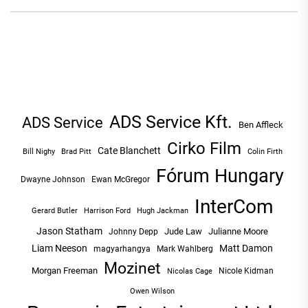
ADS Service Kft.
ADS Service
Ben Affleck
Cirko Film
Cate Blanchett
Bill Nighy
Brad Pitt
Colin Firth
Fórum Hungary
Dwayne Johnson
Ewan McGregor
InterCom
Hugh Jackman
Gerard Butler
Harrison Ford
Jason Statham
Jude Law
Julianne Moore
Johnny Depp
Liam Neeson
Matt Damon
magyarhangya
Mark Wahlberg
Mozinet
Morgan Freeman
Nicole Kidman
Nicolas Cage
Owen Wilson