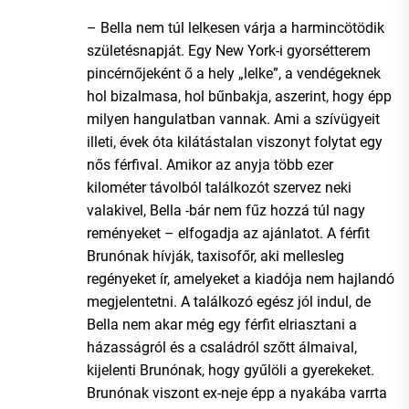
– Bella nem túl lelkesen várja a harmincötödik
születésnapját. Egy New York-i gyorsétterem
pincérnőjeként ő a hely „lelke”, a vendégeknek
hol bizalmasa, hol bűnbakja, aszerint, hogy épp
milyen hangulatban vannak. Ami a szívügyeit
illeti, évek óta kilátástalan viszonyt folytat egy
nős férfival. Amikor az anyja több ezer
kilométer távolból találkozót szervez neki
valakivel, Bella -bár nem fűz hozzá túl nagy
reményeket – elfogadja az ajánlatot. A férfit
Brunónak hívják, taxisofőr, aki mellesleg
regényeket ír, amelyeket a kiadója nem hajlandó
megjelentetni. A találkozó egész jól indul, de
Bella nem akar még egy férfit elriasztani a
házasságról és a családról szőtt álmaival,
kijelenti Brunónak, hogy gyűlöli a gyerekeket.
Brunónak viszont ex-neje épp a nyakába varrta