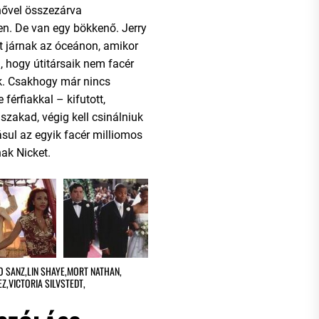
nővel összezárva
en. De van egy bökkenő. Jerry
t járnak az óceánon, amikor
 hogy útitársaik nem facér
ak. Csakhogy már nincs
 férfiakkal – kifutott,
 szakad, végig kell csinálniuk
ásul az egyik facér milliomos
ak Nicket.
O SANZ
,
LIN SHAYE
,
MORT NATHAN
,
EZ
,
VICTORIA SILVSTEDT
,