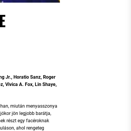
E
g Jr., Horatio Sanz, Roger
, Vivica A. Fox, Lin Shaye,
zuhan, miután menyasszonya
ókor jön legjobb barátja,
nek részt egy facéroknak
uláson, ahol rengeteg