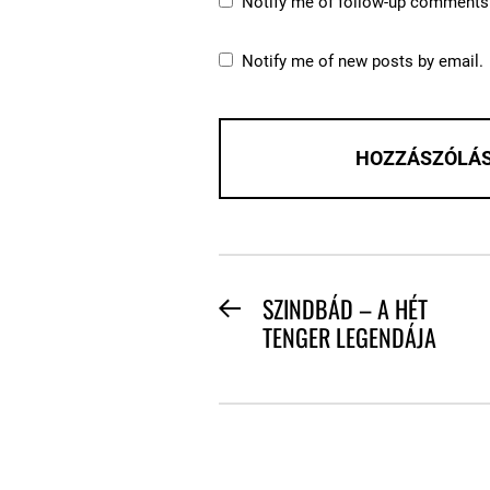
Notify me of follow-up comments 
Notify me of new posts by email.
BEJEGYZÉS
SZINDBÁD – A HÉT
Previous
TENGER LEGENDÁJA
NAVIGÁCIÓ
post: