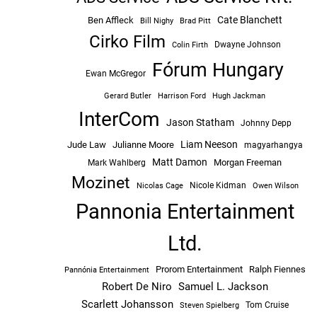
Cate Blanchett
Ben Affleck
Bill Nighy
Brad Pitt
Cirko Film
Dwayne Johnson
Colin Firth
Fórum Hungary
Ewan McGregor
Hugh Jackman
Gerard Butler
Harrison Ford
InterCom
Jason Statham
Johnny Depp
Liam Neeson
Jude Law
Julianne Moore
magyarhangya
Matt Damon
Morgan Freeman
Mark Wahlberg
Mozinet
Nicole Kidman
Owen Wilson
Nicolas Cage
Pannonia Entertainment
Ltd.
Prorom Entertainment
Ralph Fiennes
Pannónia Entertainment
Robert De Niro
Samuel L. Jackson
Scarlett Johansson
Tom Cruise
Steven Spielberg