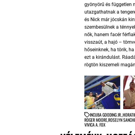
gyönyörű és független 
utazgathatnak a tenger
és Nick már jócskán kin
szembesülnek a ténnyel,
nők, hanem facér férfi
visszaút, a hajó – tömve
hőseinknek, ha törik, ha
ezt a kirándulást. Ráad
rögtön kiszemeli magán
IN
CUBA GOODING JR.
,
HORATI
ROGER MOORE
,
ROSELYN SANCH
VIVICA A. FOX