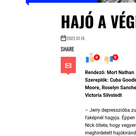
HAJÓ A VÉG
2022.01.19.
SHARE
0
0
Rendező: Mort Nathan
Szereplők: Cuba Goodin
Moore, Roselyn Sanchez
Victoria Silvstedt
– Jerry depresszióba 
faképnél hagyja. Éppen j
Nick ötlete, hogy vegye
meghirdetett hajókiránd