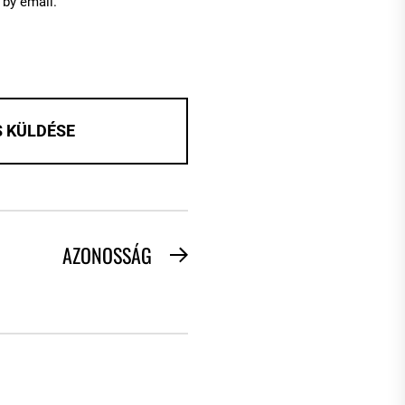
by email.
AZONOSSÁG
Next
post: