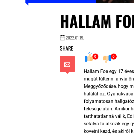
HALLAM FO
2022.01.19.
SHARE
0
0
Hallam Foe egy 17 éves
magát túltenni anyja ö
Meggyőződése, hogy m
halálához. Gyanakvása 
folyamatosan hallgatózi
felesége után. Amikor h
tarthatatlanná válik, Ed
sétálva találkozik egy 
követni kezd, és akiről 