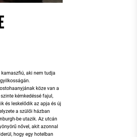
E
 kamaszfiú, aki nem tudja
ngyilkosságán.
ostohaanyjának köze van a
szinte kémkedéssé fajul,
k és leskelődik az apja és új
elyzete a szülői házban
inburgh-be utazik. Az utcán
gyönyörű nővel, akit azonnal
kiderül, hogy egy hotelban