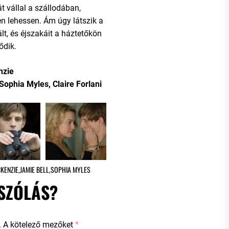
 vállal a szállodában,
n lehessen. Ám úgy látszik a
t, és éjszakáit a háztetőkön
ődik.
nzie
Sophia Myles, Claire Forlani
KENZIE
,
JAMIE BELL
,
SOPHIA MYLES
SZÓLÁS?
.
A kötelező mezőket
*