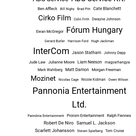
Cate Blanchett
Ben Affleck
Bill Nighy
Brad Pitt
Cirko Film
Dwayne Johnson
Colin Firth
Fórum Hungary
Ewan McGregor
Hugh Jackman
Gerard Butler
Harrison Ford
InterCom
Jason Statham
Johnny Depp
Liam Neeson
Jude Law
Julianne Moore
magyarhangya
Matt Damon
Morgan Freeman
Mark Wahlberg
Mozinet
Nicole Kidman
Owen Wilson
Nicolas Cage
Pannonia Entertainment
Ltd.
Prorom Entertainment
Ralph Fiennes
Pannónia Entertainment
Robert De Niro
Samuel L. Jackson
Scarlett Johansson
Tom Cruise
Steven Spielberg