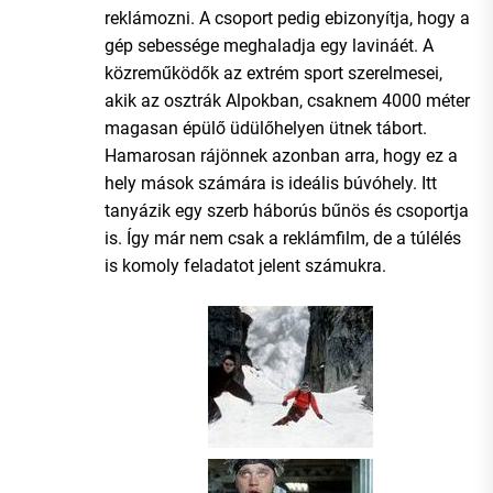
reklámozni. A csoport pedig ebizonyítja, hogy a
gép sebessége meghaladja egy lavináét. A
közreműködők az extrém sport szerelmesei,
akik az osztrák Alpokban, csaknem 4000 méter
magasan épülő üdülőhelyen ütnek tábort.
Hamarosan rájönnek azonban arra, hogy ez a
hely mások számára is ideális búvóhely. Itt
tanyázik egy szerb háborús bűnös és csoportja
is. Így már nem csak a reklámfilm, de a túlélés
is komoly feladatot jelent számukra.