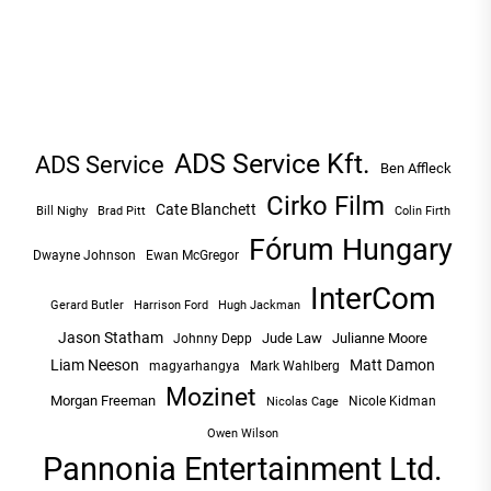
ADS Service Kft.
ADS Service
Ben Affleck
Cirko Film
Cate Blanchett
Bill Nighy
Brad Pitt
Colin Firth
Fórum Hungary
Dwayne Johnson
Ewan McGregor
InterCom
Hugh Jackman
Gerard Butler
Harrison Ford
Jason Statham
Jude Law
Julianne Moore
Johnny Depp
Liam Neeson
Matt Damon
magyarhangya
Mark Wahlberg
Mozinet
Morgan Freeman
Nicole Kidman
Nicolas Cage
Owen Wilson
Pannonia Entertainment Ltd.