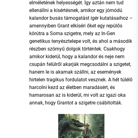
elméletének helyességét. Így aztán nem tud
ellenállni a kísértésnek, amikor egy jómódú
kalandor busás támogatást ígér kutatásaihoz –
amennyiben Grant elkíséri őket egy repülős
körútra a Sorna szigetre, mely az In-Gen
genetikus tenyésztelepe volt, és ahol a második
részben szörnyű dolgok történtek. Csakhogy
amikor kiderül, hogy a kalandor és neje nem
csupán felülről akarják megcsodálni a szigetet,
hanem le is akarnak szállni, az események
hirtelen tragikus fordulatot vesznek. A hét túlélő
harcolni kezd az életben maradásért, és
hamarosan az is kiderül, mi volt az igazi oka
annak, hogy Grantot a szigetre csábították.