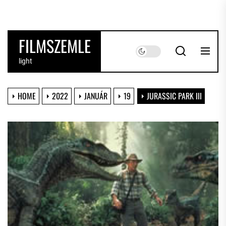
Skip
to
the
FILMSZEMLE
content
light
HOME
2022
JANUÁR
19
JURASSIC PARK III