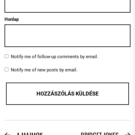
Honlap
Notify me of follow-up comments by email.
Notify me of new posts by email.
A MAJMOK
BRIDGET JONES
Previous
N