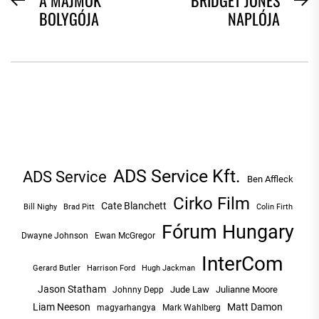
BEJEGYZÉS
BOLYGÓJA
NAPLÓJA
NAVIGÁCIÓ
post:
po
ADS Service Kft.
ADS Service
Ben Affleck
Cirko Film
Cate Blanchett
Bill Nighy
Brad Pitt
Colin Firth
Fórum Hungary
Dwayne Johnson
Ewan McGregor
InterCom
Hugh Jackman
Gerard Butler
Harrison Ford
Jason Statham
Jude Law
Julianne Moore
Johnny Depp
Liam Neeson
Matt Damon
magyarhangya
Mark Wahlberg