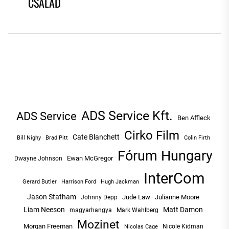
CSALÁD
NAVIGÁCIÓ
post:
po
ADS Service Kft.
ADS Service
Ben Affleck
Cirko Film
Cate Blanchett
Bill Nighy
Brad Pitt
Colin Firth
Fórum Hungary
Ewan McGregor
Dwayne Johnson
InterCom
Hugh Jackman
Gerard Butler
Harrison Ford
Jason Statham
Jude Law
Julianne Moore
Johnny Depp
Liam Neeson
Matt Damon
magyarhangya
Mark Wahlberg
Mozinet
Morgan Freeman
Nicole Kidman
Nicolas Cage