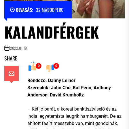
OLVASÁS:
32 MÁSODPERC
KALANDFÉRGEK
2022.01.19.
SHARE
0
0
Rendező: Danny Leiner
Szereplők: John Cho, Kal Penn, Anthony
Anderson, David Krumholtz
– Két jó barát, a koreai banktisztviselő és az
indiai egyetemista leugrik hamburgerért. De az
áhított fasírt messzebb van, mint gondolnák,