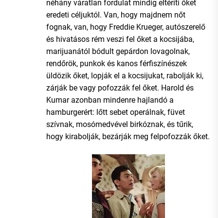
néhány váratlan fordulat mindig eltéríti őket
eredeti céljuktól. Van, hogy majdnem nőt
fognak, van, hogy Freddie Krueger, autószerelő
és hivatásos rém veszi fel őket a kocsijába,
marijuanától bódult gepárdon lovagolnak,
rendőrök, punkok és kanos férfiszínészek
üldözik őket, lopják el a kocsijukat, rabolják ki,
zárják be vagy pofozzák fel őket. Harold és
Kumar azonban mindenre hajlandó a
hamburgerért: lőtt sebet operálnak, füvet
szívnak, mosómedvével birkóznak, és tűrik,
hogy kirabolják, bezárják meg felpofozzák őket.