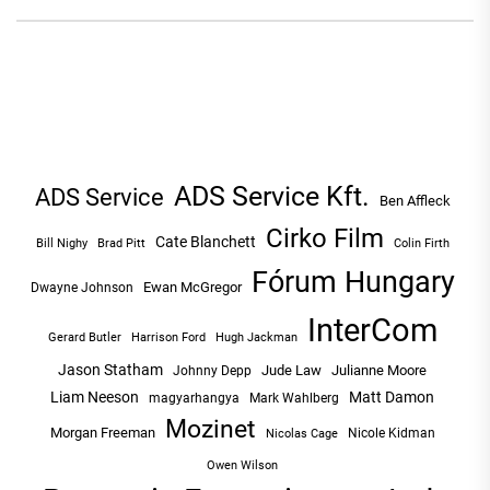
ADS Service Kft.
ADS Service
Ben Affleck
Cirko Film
Cate Blanchett
Bill Nighy
Brad Pitt
Colin Firth
Fórum Hungary
Ewan McGregor
Dwayne Johnson
InterCom
Hugh Jackman
Gerard Butler
Harrison Ford
Jason Statham
Jude Law
Julianne Moore
Johnny Depp
Liam Neeson
Matt Damon
magyarhangya
Mark Wahlberg
Mozinet
Morgan Freeman
Nicole Kidman
Nicolas Cage
Owen Wilson