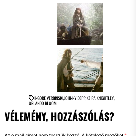
IN
GORE VERBINSKI
,
JOHNNY DEPP
,
KEIRA KNIGHTLEY
,
ORLANDO BLOOM
VÉLEMÉNY, HOZZÁSZÓLÁS?
Az e-mail címet nem tesszük közzé.
A kötelező mezőket
*