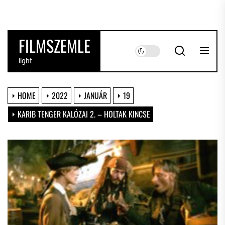
Skip
to
the
FILMSZEMLE
content
light
HOME
2022
JANUÁR
19
KARIB TENGER KALÓZAI 2. – HOLTAK KINCSE