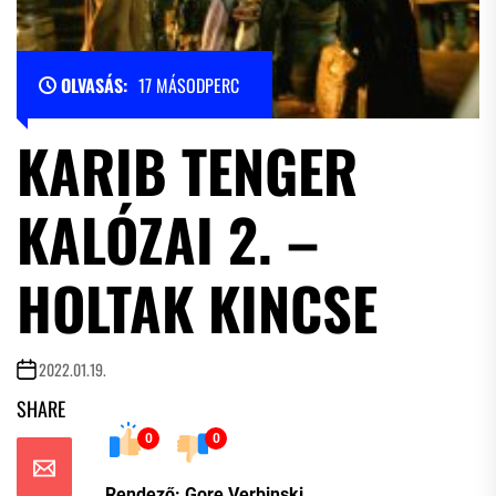
OLVASÁS:
17 MÁSODPERC
KARIB TENGER
KALÓZAI 2. –
HOLTAK KINCSE
2022.01.19.
SHARE
0
0
Rendező: Gore Verbinski