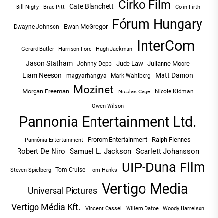
Cirko Film
Cate Blanchett
Bill Nighy
Brad Pitt
Colin Firth
Fórum Hungary
Ewan McGregor
Dwayne Johnson
InterCom
Hugh Jackman
Gerard Butler
Harrison Ford
Jason Statham
Jude Law
Julianne Moore
Johnny Depp
Liam Neeson
Matt Damon
magyarhangya
Mark Wahlberg
Mozinet
Morgan Freeman
Nicole Kidman
Nicolas Cage
Owen Wilson
Pannonia Entertainment Ltd.
Prorom Entertainment
Ralph Fiennes
Pannónia Entertainment
Robert De Niro
Samuel L. Jackson
Scarlett Johansson
UIP-Duna Film
Tom Cruise
Tom Hanks
Steven Spielberg
Vertigo Media
Universal Pictures
Vertigo Média Kft.
Vincent Cassel
Willem Dafoe
Woody Harrelson