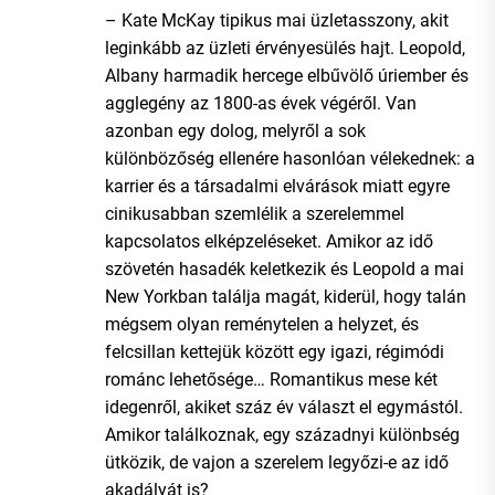
– Kate McKay tipikus mai üzletasszony, akit
leginkább az üzleti érvényesülés hajt. Leopold,
Albany harmadik hercege elbűvölő úriember és
agglegény az 1800-as évek végéről. Van
azonban egy dolog, melyről a sok
különbözőség ellenére hasonlóan vélekednek: a
karrier és a társadalmi elvárások miatt egyre
cinikusabban szemlélik a szerelemmel
kapcsolatos elképzeléseket. Amikor az idő
szövetén hasadék keletkezik és Leopold a mai
New Yorkban találja magát, kiderül, hogy talán
mégsem olyan reménytelen a helyzet, és
felcsillan kettejük között egy igazi, régimódi
románc lehetősége… Romantikus mese két
idegenről, akiket száz év választ el egymástól.
Amikor találkoznak, egy századnyi különbség
ütközik, de vajon a szerelem legyőzi-e az idő
akadályát is?