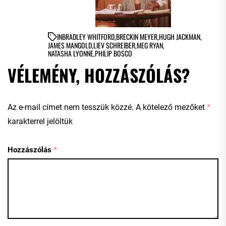
IN
BRADLEY WHITFORD
,
BRECKIN MEYER
,
HUGH JACKMAN
,
JAMES MANGOLD
,
LIEV SCHREIBER
,
MEG RYAN
,
NATASHA LYONNE
,
PHILIP BOSCO
VÉLEMÉNY, HOZZÁSZÓLÁS?
Az e-mail címet nem tesszük közzé.
A kötelező mezőket
*
karakterrel jelöltük
Hozzászólás
*