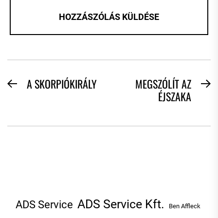
BEJEGYZÉS
A SKORPIÓKIRÁLY
MEGSZÓLÍT AZ
Previous
N
ÉJSZAKA
NAVIGÁCIÓ
post:
po
ADS Service Kft.
ADS Service
Ben Affleck