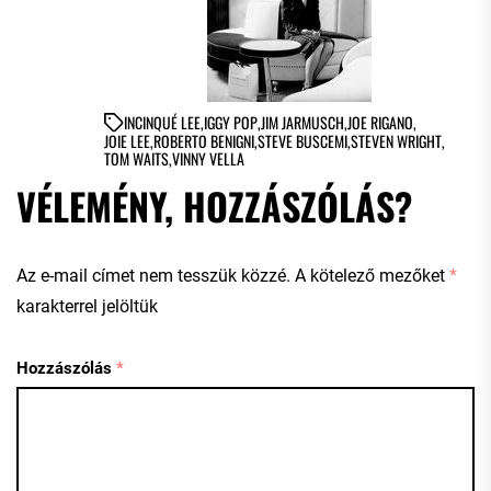
IN
CINQUÉ LEE
,
IGGY POP
,
JIM JARMUSCH
,
JOE RIGANO
,
JOIE LEE
,
ROBERTO BENIGNI
,
STEVE BUSCEMI
,
STEVEN WRIGHT
,
TOM WAITS
,
VINNY VELLA
VÉLEMÉNY, HOZZÁSZÓLÁS?
Az e-mail címet nem tesszük közzé.
A kötelező mezőket
*
karakterrel jelöltük
Hozzászólás
*