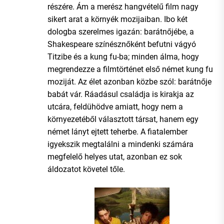
részére. Ám a merész hangvételű film nagy
sikert arat a környék mozijaiban. Ibo két
dologba szerelmes igazán: barátnőjébe, a
Shakespeare színésznőként befutni vágyó
Titzibe és a kung fu-ba; minden álma, hogy
megrendezze a filmtörténet első német kung fu
moziját. Az élet azonban közbe szól: barátnője
babát vár. Ráadásul családja is kirakja az
utcára, feldühödve amiatt, hogy nem a
környezetéből választott társat, hanem egy
német lányt ejtett teherbe. A fiatalember
igyekszik megtalálni a mindenki számára
megfelelő helyes utat, azonban ez sok
áldozatot követel tőle.