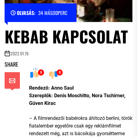
OLVASÁS:
34 MÁSODPERC
KEBAB KAPCSOLAT
2022.01.19.
SHARE
0
0
Rendező: Anno Saul
Szereplők: Denis Moschitto, Nora Tschirner,
Güven Kirac
– A filmrendezői babérokra áhítozó berlini, török
fiatalember egyelőre csak egy reklámfilmet
rendezett még, azt is bácsikája gyorsétterme