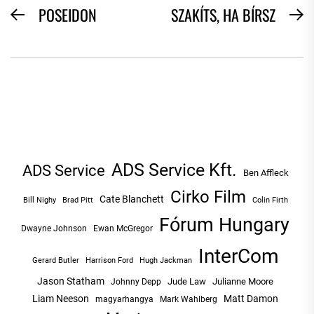
BEJEGYZÉS
POSEIDON
SZAKÍTS, HA BÍRSZ
Previous
N
NAVIGÁCIÓ
post:
po
ADS Service Kft.
ADS Service
Ben Affleck
Cirko Film
Cate Blanchett
Bill Nighy
Brad Pitt
Colin Firth
Fórum Hungary
Dwayne Johnson
Ewan McGregor
InterCom
Hugh Jackman
Gerard Butler
Harrison Ford
Jason Statham
Jude Law
Julianne Moore
Johnny Depp
Liam Neeson
Matt Damon
magyarhangya
Mark Wahlberg