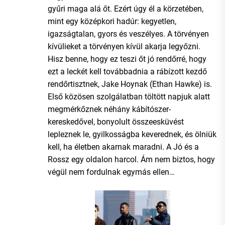
gyűri maga alá őt. Ezért úgy él a körzetében,
mint egy középkori hadúr: kegyetlen,
igazságtalan, gyors és veszélyes. A törvényen
kívülieket a törvényen kívül akarja legyőzni.
Hisz benne, hogy ez teszi őt jó rendőrré, hogy
ezt a leckét kell továbbadnia a rábízott kezdő
rendőrtisztnek, Jake Hoynak (Ethan Hawke) is.
Első közösen szolgálatban töltött napjuk alatt
megmérkőznek néhány kábítószer-
kereskedővel, bonyolult összeesküvést
lepleznek le, gyilkosságba keverednek, és ölniük
kell, ha életben akarnak maradni. A Jó és a
Rossz egy oldalon harcol. Ám nem biztos, hogy
végül nem fordulnak egymás ellen…