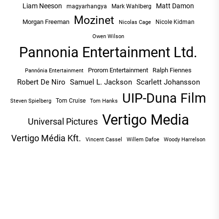
Liam Neeson
Matt Damon
magyarhangya
Mark Wahlberg
Mozinet
Morgan Freeman
Nicole Kidman
Nicolas Cage
Owen Wilson
Pannonia Entertainment Ltd.
Prorom Entertainment
Ralph Fiennes
Pannónia Entertainment
Robert De Niro
Samuel L. Jackson
Scarlett Johansson
UIP-Duna Film
Tom Cruise
Tom Hanks
Steven Spielberg
Vertigo Media
Universal Pictures
Vertigo Média Kft.
Vincent Cassel
Willem Dafoe
Woody Harrelson