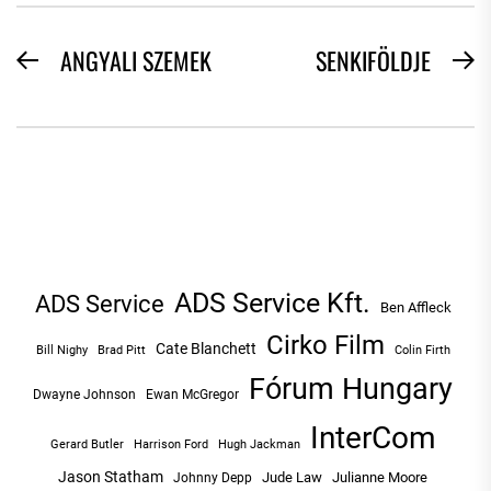
BEJEGYZÉS
ANGYALI SZEMEK
SENKIFÖLDJE
Previous
N
NAVIGÁCIÓ
post:
po
ADS Service Kft.
ADS Service
Ben Affleck
Cirko Film
Cate Blanchett
Bill Nighy
Brad Pitt
Colin Firth
Fórum Hungary
Dwayne Johnson
Ewan McGregor
InterCom
Hugh Jackman
Gerard Butler
Harrison Ford
Jason Statham
Jude Law
Julianne Moore
Johnny Depp