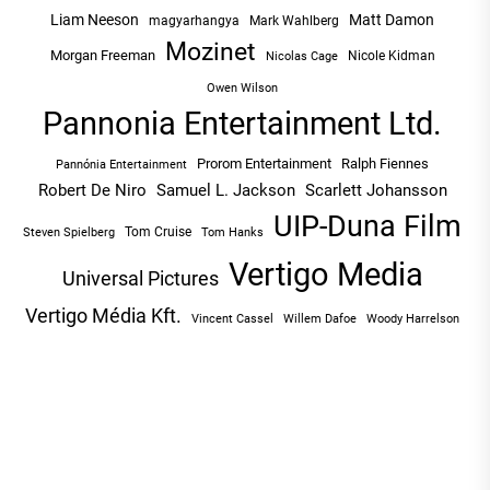
Liam Neeson
Matt Damon
magyarhangya
Mark Wahlberg
Mozinet
Morgan Freeman
Nicole Kidman
Nicolas Cage
Owen Wilson
Pannonia Entertainment Ltd.
Prorom Entertainment
Ralph Fiennes
Pannónia Entertainment
Robert De Niro
Samuel L. Jackson
Scarlett Johansson
UIP-Duna Film
Tom Cruise
Tom Hanks
Steven Spielberg
Vertigo Media
Universal Pictures
Vertigo Média Kft.
Vincent Cassel
Willem Dafoe
Woody Harrelson