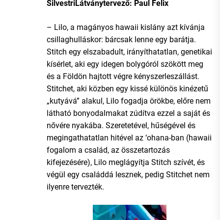
SilvestriLátványtervező: Paul Felix
– Lilo, a magányos hawaii kislány azt kívánja
csillaghulláskor: bárcsak lenne egy barátja.
Stitch egy elszabadult, irányíthatatlan, genetikai
kísérlet, aki egy idegen bolygóról szökött meg
és a Földön hajtott végre kényszerleszállást.
Stitchet, aki közben egy kissé különös kinézetű
„kutyává” alakul, Lilo fogadja örökbe, előre nem
látható bonyodalmakat zúdítva ezzel a saját és
nővére nyakába. Szeretetével, hűségével és
megingathatatlan hitével az ‘ohana-ban (hawaii
fogalom a család, az összetartozás
kifejezésére), Lilo meglágyítja Stitch szívét, és
végül egy családdá lesznek, pedig Stitchet nem
ilyenre tervezték.