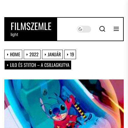
Skip
to
the
FILMSZEMLE
content
light
HOME
2022
JANUÁR
19
LILO ÉS STITCH – A CSILLAGKUTYA