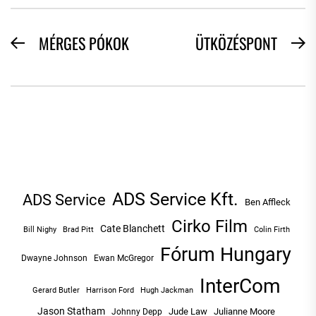
BEJEGYZÉS
MÉRGES PÓKOK
ÜTKÖZÉSPONT
Previous
N
NAVIGÁCIÓ
post:
po
ADS Service Kft.
ADS Service
Ben Affleck
Cirko Film
Cate Blanchett
Bill Nighy
Brad Pitt
Colin Firth
Fórum Hungary
Dwayne Johnson
Ewan McGregor
InterCom
Hugh Jackman
Gerard Butler
Harrison Ford
Jason Statham
Jude Law
Julianne Moore
Johnny Depp