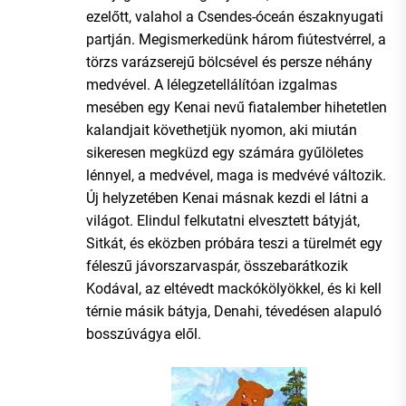
ezelőtt, valahol a Csendes-óceán északnyugati
partján. Megismerkedünk három fiútestvérrel, a
törzs varázserejű bölcsével és persze néhány
medvével. A lélegzetellálítóan izgalmas
mesében egy Kenai nevű fiatalember hihetetlen
kalandjait követhetjük nyomon, aki miután
sikeresen megküzd egy számára gyűlöletes
lénnyel, a medvével, maga is medvévé változik.
Új helyzetében Kenai másnak kezdi el látni a
világot. Elindul felkutatni elvesztett bátyját,
Sitkát, és eközben próbára teszi a türelmét egy
féleszű jávorszarvaspár, összebarátkozik
Kodával, az eltévedt mackókölyökkel, és ki kell
térnie másik bátyja, Denahi, tévedésen alapuló
bosszúvágya elől.