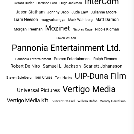
InterCom
Hugh Jackman
Gerard Butler
Harrison Ford
Jason Statham
Jude Law
Julianne Moore
Johnny Depp
Liam Neeson
Matt Damon
magyarhangya
Mark Wahlberg
Mozinet
Morgan Freeman
Nicole Kidman
Nicolas Cage
Owen Wilson
Pannonia Entertainment Ltd.
Prorom Entertainment
Ralph Fiennes
Pannónia Entertainment
Robert De Niro
Samuel L. Jackson
Scarlett Johansson
UIP-Duna Film
Tom Cruise
Tom Hanks
Steven Spielberg
Vertigo Media
Universal Pictures
Vertigo Média Kft.
Vincent Cassel
Willem Dafoe
Woody Harrelson