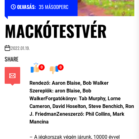
OLVASÁS:
35 MÁSODPERC
MACKÓTESTVÉR
2022.01.19.
SHARE
0
0
Rendező: Aaron Blaise, Bob Walker
Szereplők: aron Blaise, Bob
WalkerForgatókönyv: Tab Murphy, Lorne
Cameron, David Hoselton, Steve Benchich, Ron
J. FriedmanZeneszerző: Phil Collins, Mark
Mancina
– A jégkorszak végén járunk, 10000 évvel