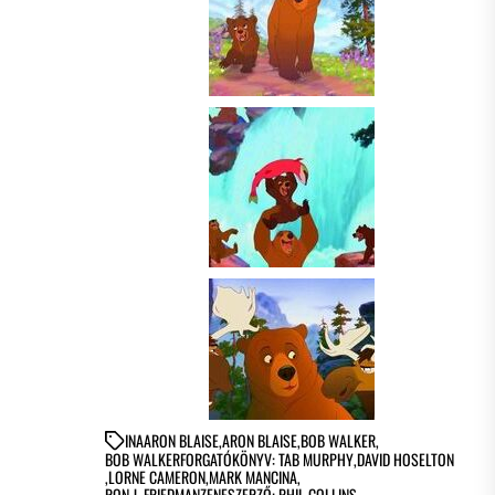
IN
AARON BLAISE
,
ARON BLAISE
,
BOB WALKER
,
BOB WALKERFORGATÓKÖNYV: TAB MURPHY
,
DAVID HOSELTON
,
LORNE CAMERON
,
MARK MANCINA
,
RON J. FRIEDMANZENESZERZŐ: PHIL COLLINS
,