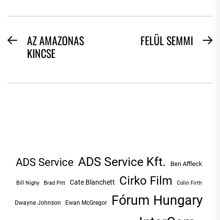
BEJEGYZÉS
AZ AMAZONAS
FELÜL SEMMI
Previous
N
KINCSE
NAVIGÁCIÓ
post:
po
ADS Service Kft.
ADS Service
Ben Affleck
Cirko Film
Cate Blanchett
Bill Nighy
Brad Pitt
Colin Firth
Fórum Hungary
Dwayne Johnson
Ewan McGregor