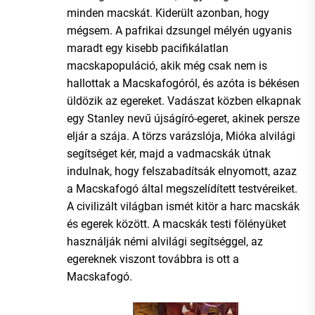
minden macskát. Kiderült azonban, hogy
mégsem. A pafrikai dzsungel mélyén ugyanis
maradt egy kisebb pacifikálatlan
macskapopuláció, akik még csak nem is
hallottak a Macskafogóról, és azóta is békésen
üldözik az egereket. Vadászat közben elkapnak
egy Stanley nevű újságíró-egeret, akinek persze
eljár a szája. A törzs varázslója, Mióka alvilági
segítséget kér, majd a vadmacskák útnak
indulnak, hogy felszabadítsák elnyomott, azaz
a Macskafogó által megszelídített testvéreiket.
A civilizált világban ismét kitör a harc macskák
és egerek között. A macskák testi fölényüket
használják némi alvilági segítséggel, az
egereknek viszont továbbra is ott a
Macskafogó.