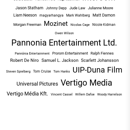
Jason Statham
Jude Law
Julianne Moore
Johnny Depp
Liam Neeson
Matt Damon
magyarhangya
Mark Wahlberg
Mozinet
Morgan Freeman
Nicole Kidman
Nicolas Cage
Owen Wilson
Pannonia Entertainment Ltd.
Prorom Entertainment
Ralph Fiennes
Pannónia Entertainment
Robert De Niro
Samuel L. Jackson
Scarlett Johansson
UIP-Duna Film
Tom Cruise
Tom Hanks
Steven Spielberg
Vertigo Media
Universal Pictures
Vertigo Média Kft.
Vincent Cassel
Willem Dafoe
Woody Harrelson