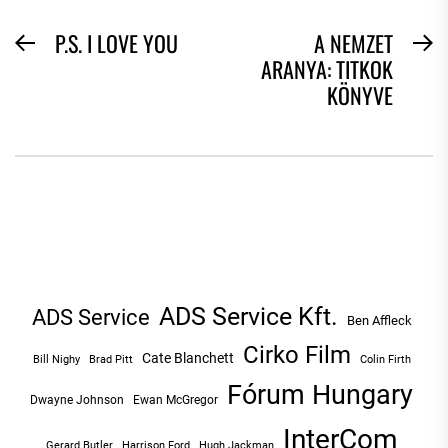
BEJEGYZÉS
P.S. I LOVE YOU
A NEMZET
Previous
N
ARANYA: TITKOK
NAVIGÁCIÓ
post:
po
KÖNYVE
ADS Service Kft.
ADS Service
Ben Affleck
Cirko Film
Cate Blanchett
Bill Nighy
Brad Pitt
Colin Firth
Fórum Hungary
Dwayne Johnson
Ewan McGregor
InterCom
Hugh Jackman
Gerard Butler
Harrison Ford