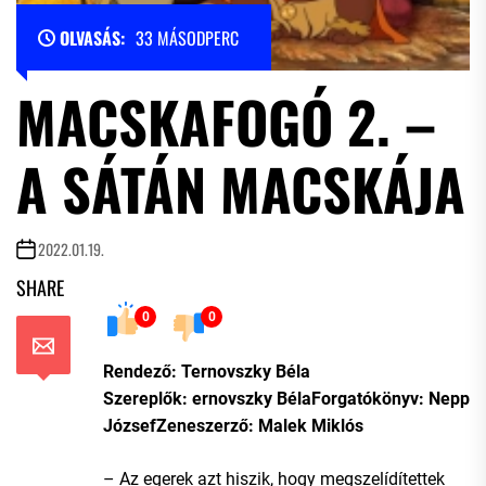
OLVASÁS:
33 MÁSODPERC
MACSKAFOGÓ 2. –
A SÁTÁN MACSKÁJA
2022.01.19.
SHARE
0
0
Rendező: Ternovszky Béla
Szereplők: ernovszky BélaForgatókönyv: Nepp
JózsefZeneszerző: Malek Miklós
– Az egerek azt hiszik, hogy megszelídítettek