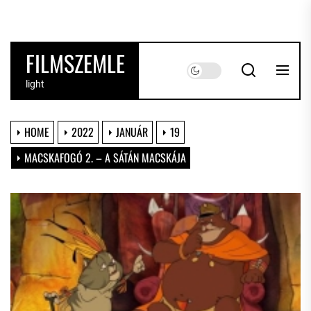
Skip
to
the
FILMSZEMLE
content
light
HOME
2022
JANUÁR
19
MACSKAFOGÓ 2. – A SÁTÁN MACSKÁJA