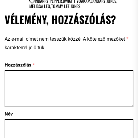
IN
BARRY PEPPER
,
DWIGHT YOAKAM
,
JANUARY JONES
,
MELISSA LEO
,
TOMMY LEE JONES
VÉLEMÉNY, HOZZÁSZÓLÁS?
Az e-mail címet nem tesszük közzé.
A kötelező mezőket
*
karakterrel jelöltük
Hozzászólás
*
Név