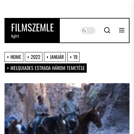
Skip
to
the
FILMSZEMLE
content
light
HOME
2022
JANUÁR
19
MELQUIADES ESTRADA HÁROM TEMETÉSE