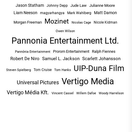
Jason Statham
Jude Law
Julianne Moore
Johnny Depp
Liam Neeson
Matt Damon
magyarhangya
Mark Wahlberg
Mozinet
Morgan Freeman
Nicole Kidman
Nicolas Cage
Owen Wilson
Pannonia Entertainment Ltd.
Prorom Entertainment
Ralph Fiennes
Pannónia Entertainment
Robert De Niro
Samuel L. Jackson
Scarlett Johansson
UIP-Duna Film
Tom Cruise
Tom Hanks
Steven Spielberg
Vertigo Media
Universal Pictures
Vertigo Média Kft.
Vincent Cassel
Willem Dafoe
Woody Harrelson