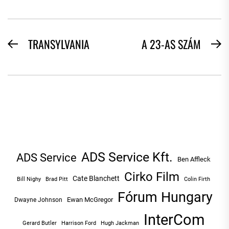
BEJEGYZÉS
TRANSYLVANIA
A 23-AS SZÁM
Previous
N
NAVIGÁCIÓ
post:
po
ADS Service Kft.
ADS Service
Ben Affleck
Cirko Film
Cate Blanchett
Bill Nighy
Brad Pitt
Colin Firth
Fórum Hungary
Ewan McGregor
Dwayne Johnson
InterCom
Hugh Jackman
Gerard Butler
Harrison Ford