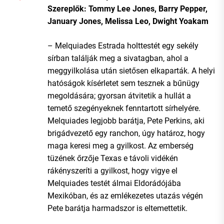
Szereplők: Tommy Lee Jones, Barry Pepper,
January Jones, Melissa Leo, Dwight Yoakam
– Melquiades Estrada holttestét egy sekély
sírban találják meg a sivatagban, ahol a
meggyilkolása után sietősen elkaparták. A helyi
hatóságok kísérletet sem tesznek a bűnügy
megoldására; gyorsan átvitetik a hullát a
temető szegényeknek fenntartott sírhelyére.
Melquiades legjobb barátja, Pete Perkins, aki
brigádvezető egy ranchon, úgy határoz, hogy
maga keresi meg a gyilkost. Az emberség
tüzének őrzője Texas e távoli vidékén
rákényszeríti a gyilkost, hogy vigye el
Melquiades testét álmai Eldorádójába
Mexikóban, és az emlékezetes utazás végén
Pete barátja harmadszor is eltemettetik.