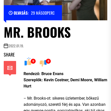
OLVASÁS:
29 MÁSODPERC
MR. BROOKS
2022.01.19.
SHARE
0
0
Rendező: Bruce Evans
Szereplők: Kevin Costner, Demi Moore, William
Hurt
– Mr. Brooks-ot: sikeres üzletember, bőkezű
adományozó, szerető férj és apa. Van azonban
egy gyenge pontja, sorozatgyilkos, aki túl okos