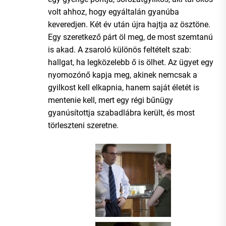
volt ahhoz, hogy egyáltalán gyanúba
keveredjen. Két év után újra hajtja az ösztöne.
Egy szeretkező párt öl meg, de most szemtanú
is akad. A zsaroló különös feltételt szab:
hallgat, ha legközelebb ő is ölhet. Az ügyet egy
nyomozónő kapja meg, akinek nemcsak a
gyilkost kell elkapnia, hanem saját életét is
mentenie kell, mert egy régi bűnügy
gyanúsítottja szabadlábra került, és most
törleszteni szeretne.