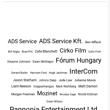
ADS Service Kft.
ADS Service
Ben Affleck
Cirko Film
Cate Blanchett
Bill Nighy
Brad Pitt
Colin Firth
Fórum Hungary
Dwayne Johnson
Ewan McGregor
InterCom
Hugh Jackman
Gerard Butler
Harrison Ford
Jason Statham
Jude Law
Julianne Moore
Johnny Depp
Liam Neeson
Matt Damon
magyarhangya
Mark Wahlberg
Mozinet
Morgan Freeman
Nicole Kidman
Nicolas Cage
Owen Wilson
Pannonia Entertainment Ltd.