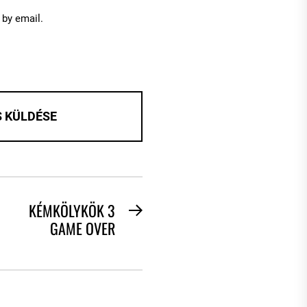
by email.
KÉMKÖLYKÖK 3
Next
GAME OVER
post: