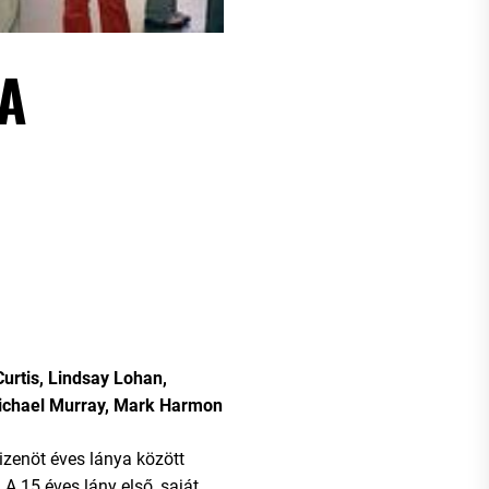
 A
urtis, Lindsay Lohan,
ichael Murray, Mark Harmon
izenöt éves lánya között
A 15 éves lány első, saját