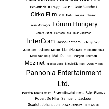
Cate Blanchett
Ben Affleck
Bill Nighy
Brad Pitt
Cirko Film
Dwayne Johnson
Colin Firth
Fórum Hungary
Ewan McGregor
Hugh Jackman
Gerard Butler
Harrison Ford
InterCom
Jason Statham
Johnny Depp
Liam Neeson
Jude Law
Julianne Moore
magyarhangya
Matt Damon
Morgan Freeman
Mark Wahlberg
Mozinet
Nicole Kidman
Owen Wilson
Nicolas Cage
Pannonia Entertainment
Ltd.
Prorom Entertainment
Ralph Fiennes
Pannónia Entertainment
Robert De Niro
Samuel L. Jackson
Scarlett Johansson
Tom Cruise
Steven Spielberg