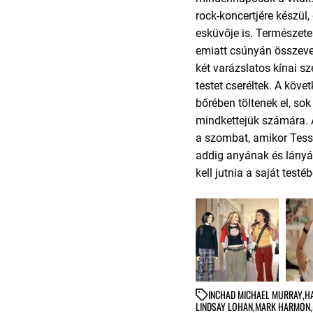
rock-koncertjére készü
esküvője is. Természet
emiatt csúnyán összeve
két varázslatos kínai 
testet cseréltek. A köv
bőrében töltenek el, sok
mindkettejük számára.
a szombat, amikor Tess f
addig anyának és lány
kell jutnia a saját testé
IN
CHAD MICHAEL MURRAY
,
H
LINDSAY LOHAN
,
MARK HARMON
,