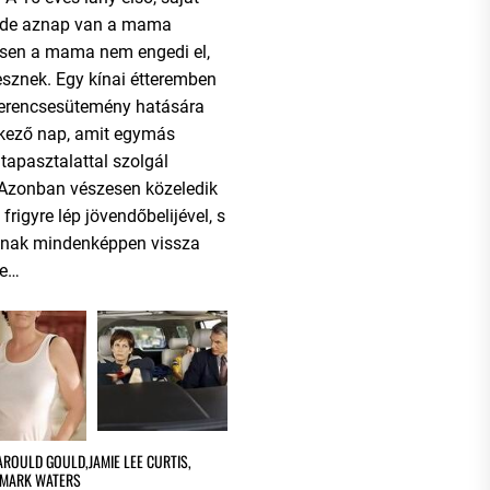
l, de aznap van a mama
esen a mama nem engedi el,
sznek. Egy kínai étteremben
szerencsesütemény hatására
etkező nap, amit egymás
 tapasztalattal szolgál
 Azonban vészesen közeledik
rigyre lép jövendőbelijével, s
ának mindenképpen vissza
be…
AROULD GOULD
,
JAMIE LEE CURTIS
,
MARK WATERS