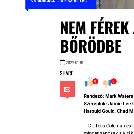
OLVASÁS:
30 MÁSODPERC
NEM FÉREK
BŐRÖDBE
2022.01.19.
SHARE
0
0
Rendező: Mark Waters
Szereplők: Jamie Lee C
Harould Gould, Chad M
– Dr. Tess Coleman és t
mindennaposak a viták. 