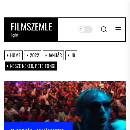
Skip
to
the
FILMSZEMLE
content
light
HOME
2022
JANUÁR
19
NESZE NEKED, PETE TONG!