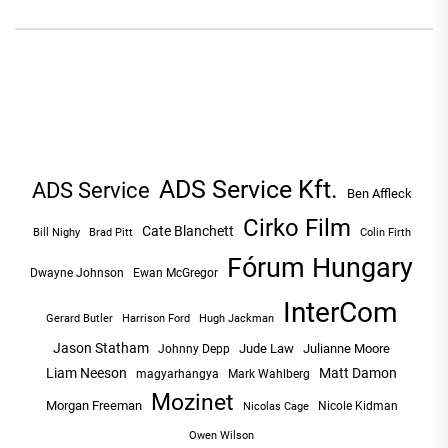
NAVIGÁCIÓ
ADS Service Kft.
ADS Service
Ben Affleck
Cirko Film
Cate Blanchett
Bill Nighy
Brad Pitt
Colin Firth
Fórum Hungary
Dwayne Johnson
Ewan McGregor
InterCom
Hugh Jackman
Gerard Butler
Harrison Ford
Jason Statham
Jude Law
Julianne Moore
Johnny Depp
Liam Neeson
Matt Damon
magyarhangya
Mark Wahlberg
Mozinet
Morgan Freeman
Nicole Kidman
Nicolas Cage
Owen Wilson