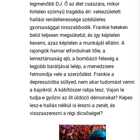
legmenőbb DJ. Ő az élet császára, mikor
hirtelen szörnyű tragédia éri: veleszületett
hallási rendellenessége szédületes
gyorsasággal rosszabbodik. Frankie heteken
belül teljesen megsüketül, és így képtelen
keverni, azaz képtelen a munkáját ellátni. A
rajongók hamar elfordulnak tőle, a
lemeztársaság ejti, a bombázó feleség a
legjobb barátjával lelép, a menedzsere
felmondja vele a szerződést. Frankie a
depresszióba süllyed, nem akar tudomást venni
a bajokról. A kábítószer rabja lesz. Vajon le
tudja-e győzni az őt üldöző démonokat? Képes
lesz-e hallás nélkül is érezni a zenét, és
visszaszerezni a régi dicsőséget?