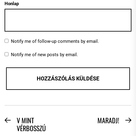
Honlap
Notify me of follow-up comments by email.
Notify me of new posts by email.
BEJEGYZÉS
V MINT
MARADJ!
Previous
N
VÉRBOSSZÚ
NAVIGÁCIÓ
post:
po