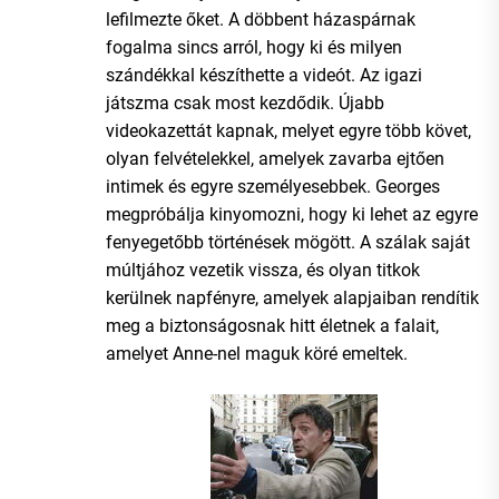
lefilmezte őket. A döbbent házaspárnak
fogalma sincs arról, hogy ki és milyen
szándékkal készíthette a videót. Az igazi
játszma csak most kezdődik. Újabb
videokazettát kapnak, melyet egyre több követ,
olyan felvételekkel, amelyek zavarba ejtően
intimek és egyre személyesebbek. Georges
megpróbálja kinyomozni, hogy ki lehet az egyre
fenyegetőbb történések mögött. A szálak saját
múltjához vezetik vissza, és olyan titkok
kerülnek napfényre, amelyek alapjaiban rendítik
meg a biztonságosnak hitt életnek a falait,
amelyet Anne-nel maguk köré emeltek.