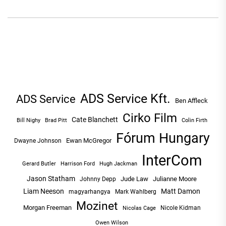
ADS Service Kft.
ADS Service
Ben Affleck
Cirko Film
Cate Blanchett
Bill Nighy
Brad Pitt
Colin Firth
Fórum Hungary
Ewan McGregor
Dwayne Johnson
InterCom
Hugh Jackman
Gerard Butler
Harrison Ford
Jason Statham
Jude Law
Julianne Moore
Johnny Depp
Liam Neeson
Matt Damon
magyarhangya
Mark Wahlberg
Mozinet
Morgan Freeman
Nicole Kidman
Nicolas Cage
Owen Wilson