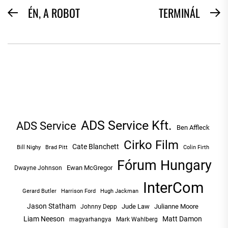
BEJEGYZÉS
ÉN, A ROBOT
TERMINÁL
Previous
N
NAVIGÁCIÓ
post:
po
ADS Service Kft.
ADS Service
Ben Affleck
Cirko Film
Cate Blanchett
Bill Nighy
Brad Pitt
Colin Firth
Fórum Hungary
Ewan McGregor
Dwayne Johnson
InterCom
Hugh Jackman
Gerard Butler
Harrison Ford
Jason Statham
Jude Law
Julianne Moore
Johnny Depp
Liam Neeson
Matt Damon
magyarhangya
Mark Wahlberg