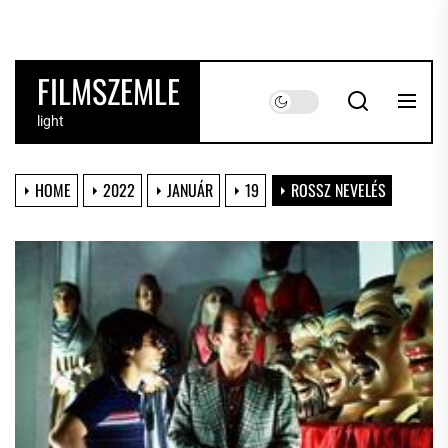
Skip
to
the
FILMSZEMLE
content
light
HOME
2022
JANUÁR
19
ROSSZ NEVELÉS