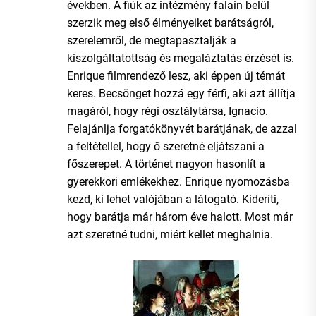
években. A fiúk az intézmény falain belül
szerzik meg első élményeiket barátságról,
szerelemről, de megtapasztalják a
kiszolgáltatottság és megaláztatás érzését is.
Enrique filmrendező lesz, aki éppen új témát
keres. Becsönget hozzá egy férfi, aki azt állítja
magáról, hogy régi osztálytársa, Ignacio.
Felajánlja forgatókönyvét barátjának, de azzal
a feltétellel, hogy ő szeretné eljátszani a
főszerepet. A történet nagyon hasonlít a
gyerekkori emlékekhez. Enrique nyomozásba
kezd, ki lehet valójában a látogató. Kideríti,
hogy barátja már három éve halott. Most már
azt szeretné tudni, miért kellet meghalnia.