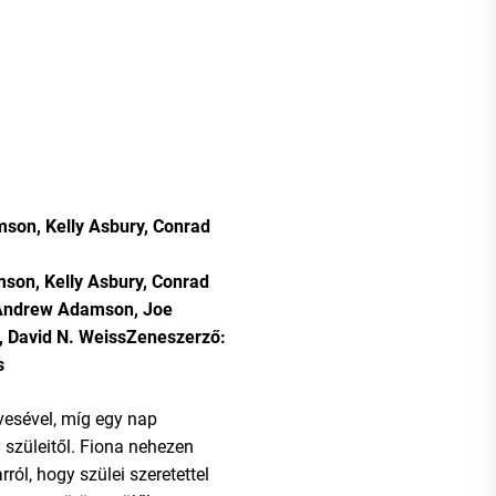
on, Kelly Asbury, Conrad
son, Kelly Asbury, Conrad
Andrew Adamson, Joe
m, David N. WeissZeneszerző:
s
vesével, míg egy nap
 szüleitől. Fiona nehezen
rról, hogy szülei szeretettel