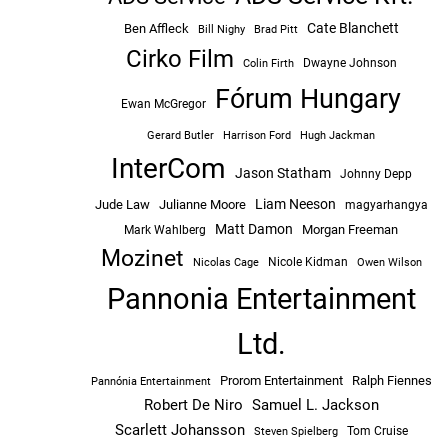
Cate Blanchett
Ben Affleck
Bill Nighy
Brad Pitt
Cirko Film
Dwayne Johnson
Colin Firth
Fórum Hungary
Ewan McGregor
Hugh Jackman
Gerard Butler
Harrison Ford
InterCom
Jason Statham
Johnny Depp
Liam Neeson
Jude Law
Julianne Moore
magyarhangya
Matt Damon
Morgan Freeman
Mark Wahlberg
Mozinet
Nicole Kidman
Owen Wilson
Nicolas Cage
Pannonia Entertainment
Ltd.
Prorom Entertainment
Ralph Fiennes
Pannónia Entertainment
Robert De Niro
Samuel L. Jackson
Scarlett Johansson
Tom Cruise
Steven Spielberg