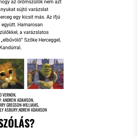
i, hogy az örömszülők nem azt
ányukat sújtó varázslat
erceg egy kicsit más. Az ifjú
al együtt. Hamarosan
ülőkkel, a varázslatos
 „elbűvölő” Szőke Herceggel,
Kandúrral.
D VERNON
,
V: ANDREW ADAMSON
,
ARRY GREGSON-WILLIAMS
,
LLY ASBURY
,
NDREW ADAMSON
SZÓLÁS?