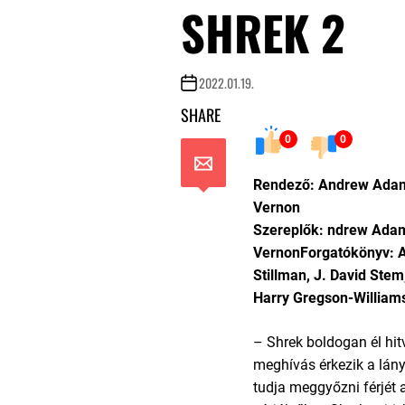
SHREK 2
2022.01.19.
SHARE
0
0
Rendező: Andrew Adams
Vernon
Szereplők: ndrew Adam
VernonForgatókönyv: 
Stillman, J. David Ste
Harry Gregson-William
– Shrek boldogan él hit
meghívás érkezik a lány
tudja meggyőzni férjét a