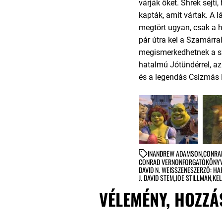
várják őket. Shrek sejt
kapták, amit vártak. A l
megtört ugyan, csak a h
pár útra kel a Szamárr
megismerkedhetnek a sz
hatalmú Jótündérrel, az
és a legendás Csizmás 
IN
ANDREW ADAMSON
,
CONRA
CONRAD VERNONFORGATÓKÖNY
DAVID N. WEISSZENESZERZŐ: H
J. DAVID STEM
,
JOE STILLMAN
,
KE
VÉLEMÉNY, HOZZÁ