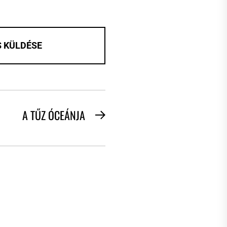
A TŰZ ÓCEÁNJA
Next
post: