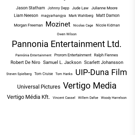
Jason Statham
Jude Law
Julianne Moore
Johnny Depp
Liam Neeson
Matt Damon
magyarhangya
Mark Wahlberg
Mozinet
Morgan Freeman
Nicole Kidman
Nicolas Cage
Owen Wilson
Pannonia Entertainment Ltd.
Prorom Entertainment
Ralph Fiennes
Pannónia Entertainment
Robert De Niro
Samuel L. Jackson
Scarlett Johansson
UIP-Duna Film
Tom Cruise
Tom Hanks
Steven Spielberg
Vertigo Media
Universal Pictures
Vertigo Média Kft.
Vincent Cassel
Willem Dafoe
Woody Harrelson