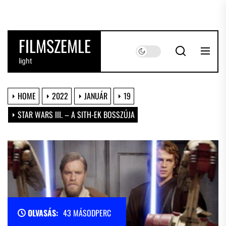
Skip
to
the
FILMSZEMLE
content
light
HOME
2022
JANUÁR
19
STAR WARS III. – A SITH-EK BOSSZÚJA
OLVASÁS:
43 MÁSODPERC