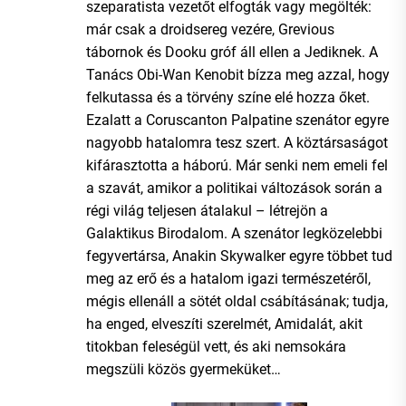
szeparatista vezetőt elfogták vagy megölték:
már csak a droidsereg vezére, Grevious
tábornok és Dooku gróf áll ellen a Jediknek. A
Tanács Obi-Wan Kenobit bízza meg azzal, hogy
felkutassa és a törvény színe elé hozza őket.
Ezalatt a Coruscanton Palpatine szenátor egyre
nagyobb hatalomra tesz szert. A köztársaságot
kifárasztotta a háború. Már senki nem emeli fel
a szavát, amikor a politikai változások során a
régi világ teljesen átalakul – létrejön a
Galaktikus Birodalom. A szenátor legközelebbi
fegyvertársa, Anakin Skywalker egyre többet tud
meg az erő és a hatalom igazi természetéről,
mégis ellenáll a sötét oldal csábításának; tudja,
ha enged, elveszíti szerelmét, Amidalát, akit
titokban feleségül vett, és aki nemsokára
megszüli közös gyermeküket…