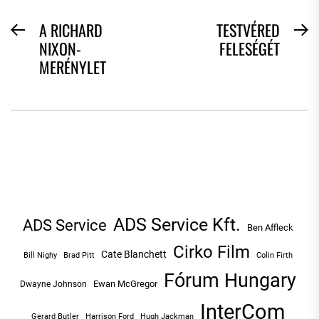
BEJEGYZÉS
A RICHARD
TESTVÉRED
Previous
N
NIXON-
FELESÉGÉT
NAVIGÁCIÓ
post:
po
MERÉNYLET
ADS Service Kft.
ADS Service
Ben Affleck
Cirko Film
Cate Blanchett
Bill Nighy
Brad Pitt
Colin Firth
Fórum Hungary
Ewan McGregor
Dwayne Johnson
InterCom
Hugh Jackman
Gerard Butler
Harrison Ford