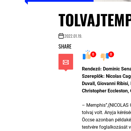
TOLVAJTEM
2022.01.19.
SHARE
0
0
Rendező: Dominic Sen
Szereplők: Nicolas Cage
Duvall, Giovanni Ribisi,
Christopher Eccleston,
– Memphis”,(NICOLAS C
tolvaj volt. Anyja kérésé
Öccse azonban példaképé
testvére foglalkozását 