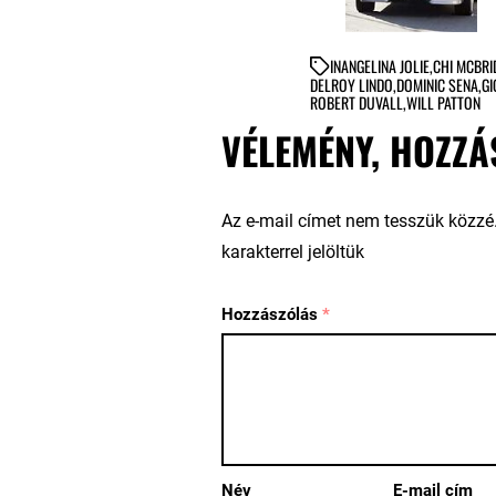
IN
ANGELINA JOLIE
,
CHI MCBRI
DELROY LINDO
,
DOMINIC SENA
,
GI
ROBERT DUVALL
,
WILL PATTON
VÉLEMÉNY, HOZZÁ
Az e-mail címet nem tesszük közzé
karakterrel jelöltük
Hozzászólás
*
Név
E-mail cím