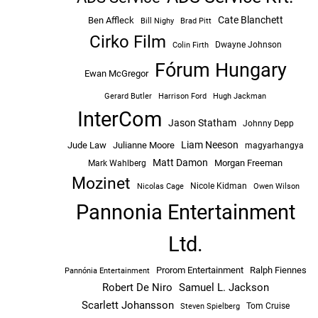
Cate Blanchett
Ben Affleck
Bill Nighy
Brad Pitt
Cirko Film
Dwayne Johnson
Colin Firth
Fórum Hungary
Ewan McGregor
Hugh Jackman
Gerard Butler
Harrison Ford
InterCom
Jason Statham
Johnny Depp
Liam Neeson
Jude Law
Julianne Moore
magyarhangya
Matt Damon
Morgan Freeman
Mark Wahlberg
Mozinet
Nicole Kidman
Owen Wilson
Nicolas Cage
Pannonia Entertainment
Ltd.
Prorom Entertainment
Ralph Fiennes
Pannónia Entertainment
Robert De Niro
Samuel L. Jackson
Scarlett Johansson
Tom Cruise
Steven Spielberg