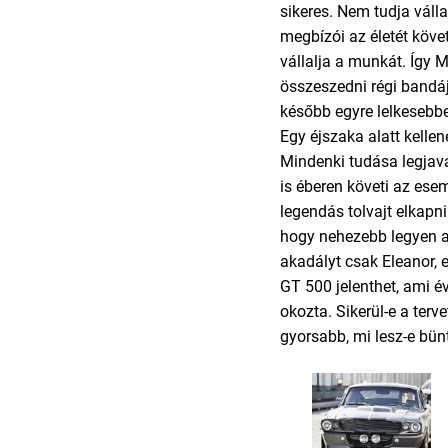
sikeres. Nem tudja vállal
megbízói az életét köve
vállalja a munkát. Így 
összeszedni régi bandáj
később egyre lelkesebbe
Egy éjszaka alatt kellen
Mindenki tudása legjav
is éberen követi az ese
legendás tolvajt elkapn
hogy nehezebb legyen 
akadályt csak Eleanor,
GT 500 jelenthet, ami év
okozta. Sikerül-e a terve
gyorsabb, mi lesz-e bünt