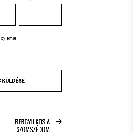
by email.
BÉRGYILKOS A
Next
SZOMSZÉDOM
post: