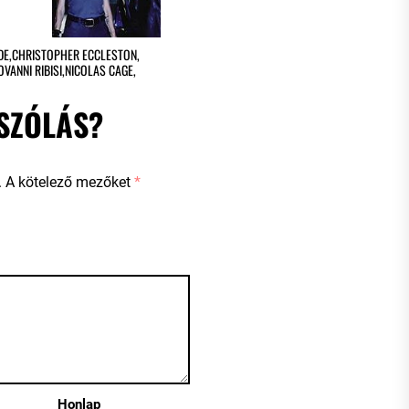
DE
,
CHRISTOPHER ECCLESTON
,
OVANNI RIBISI
,
NICOLAS CAGE
,
SZÓLÁS?
.
A kötelező mezőket
*
Honlap