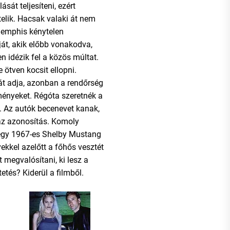
ását teljesíteni, ezért
telik. Hacsak valaki át nem
Memphis kénytelen
át, akik előbb vonakodva,
n idézik fel a közös múltat.
e ötven kocsit ellopni.
át adja, azonban a rendőrség
ményeket. Régóta szeretnék a
i. Az autók becenevet kanak,
az azonosítás. Komoly
 egy 1967-es Shelby Mustang
ekkel azelőtt a főhős vesztét
t megvalósítani, ki lesz a
etés? Kiderül a filmből.