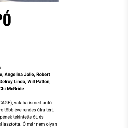
PÓ
a
, Angelina Jolie, Robert
 Delroy Lindo, Will Patton,
 Chi McBride
AGE), valaha ismert autó
re több éve rendes útra tért.
nek tekintette őt, és
választotta. Ő már nem olyan