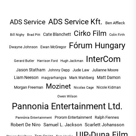
ADS Service Kft.
ADS Service
Ben Affleck
Cirko Film
Cate Blanchett
Bill Nighy
Brad Pitt
Colin Firth
Fórum Hungary
Dwayne Johnson
Ewan McGregor
InterCom
Hugh Jackman
Gerard Butler
Harrison Ford
Jason Statham
Jude Law
Julianne Moore
Johnny Depp
Liam Neeson
Matt Damon
magyarhangya
Mark Wahlberg
Mozinet
Morgan Freeman
Nicole Kidman
Nicolas Cage
Owen Wilson
Pannonia Entertainment Ltd.
Prorom Entertainment
Ralph Fiennes
Pannónia Entertainment
Robert De Niro
Samuel L. Jackson
Scarlett Johansson
UIP-Duna Film