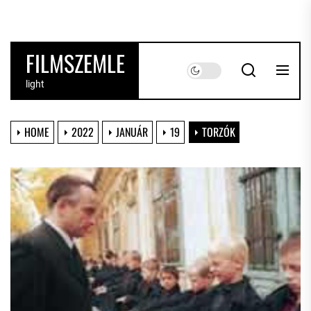
Skip
to
the
FILMSZEMLE
content
light
HOME
2022
JANUÁR
19
TORZÓK