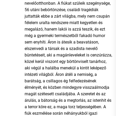
nevelőotthonban. A fiúkat szüleik szegénysége,
56 utáni bebörtönzése, családi tragédiák
juttatták ebbe a zárt világba, mely nem csupán
félelem uralta rendszere miatt kegyetlen és
megalázó, hanem lakói is azzá teszik, és ezt
még a gyermeki természetből fakadó humor
sem enyhíti. Áron is átesik a beavatáson,
elszenvedi a társak és a szadista nevelő
büntetéseit, aki a magánleveleket is cenzúrázza,
közel kerül viszont egy börtönviselt tanárhoz,
aki végül a halálba menekül a kintit leképező
intézeti világból. Áron átéli a nemiség, a
barátság, a csillagos ég felfedezésének
élményét, és közben mindegyre visszaálmodja
magát szétesett családjába. A szeretet és az
árulás, a bátorság és a megtorlás, az istenhit és
a terror köre ez, a maga torz teljességében. A
fiúk eszmélése során néhányukból igazi