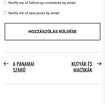
Notify me of follow-up comments by email.
Notify me of new posts by email.
BEJEGYZÉS
A PANAMAI
KUTYÁK ÉS
Previous
N
SZABÓ
MACSKÁK
NAVIGÁCIÓ
post:
po