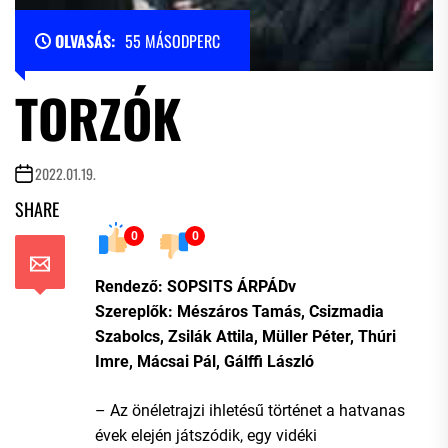
OLVASÁS:
55 MÁSODPERC
TORZÓK
2022.01.19.
SHARE
0
0
Rendező: SOPSITS ÁRPÁDv
Szereplők: Mészáros Tamás, Csizmadia
Szabolcs, Zsilák Attila, Müller Péter, Thúri
Imre, Mácsai Pál, Gálffi László
– Az önéletrajzi ihletésű történet a hatvanas
évek elején játszódik, egy vidéki