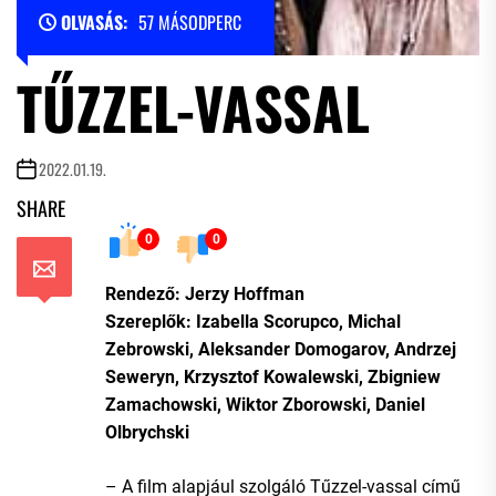
OLVASÁS:
57 MÁSODPERC
TŰZZEL-VASSAL
2022.01.19.
SHARE
0
0
Rendező: Jerzy Hoffman
Szereplők: Izabella Scorupco, Michal
Zebrowski, Aleksander Domogarov, Andrzej
Seweryn, Krzysztof Kowalewski, Zbigniew
Zamachowski, Wiktor Zborowski, Daniel
Olbrychski
– A film alapjául szolgáló Tűzzel-vassal című