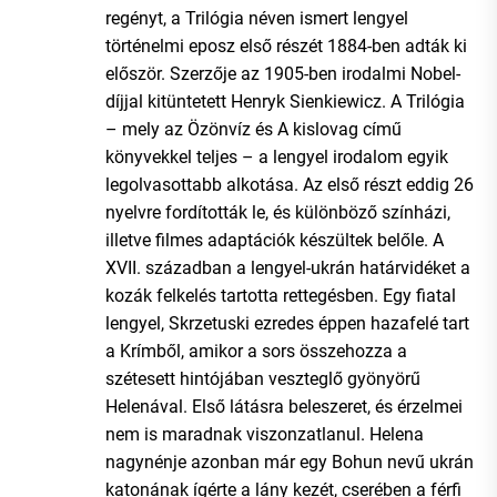
regényt, a Trilógia néven ismert lengyel
történelmi eposz első részét 1884-ben adták ki
először. Szerzője az 1905-ben irodalmi Nobel-
díjjal kitüntetett Henryk Sienkiewicz. A Trilógia
– mely az Özönvíz és A kislovag című
könyvekkel teljes – a lengyel irodalom egyik
legolvasottabb alkotása. Az első részt eddig 26
nyelvre fordították le, és különböző színházi,
illetve filmes adaptációk készültek belőle. A
XVII. században a lengyel-ukrán határvidéket a
kozák felkelés tartotta rettegésben. Egy fiatal
lengyel, Skrzetuski ezredes éppen hazafelé tart
a Krímből, amikor a sors összehozza a
szétesett hintójában veszteglő gyönyörű
Helenával. Első látásra beleszeret, és érzelmei
nem is maradnak viszonzatlanul. Helena
nagynénje azonban már egy Bohun nevű ukrán
katonának ígérte a lány kezét, cserében a férfi