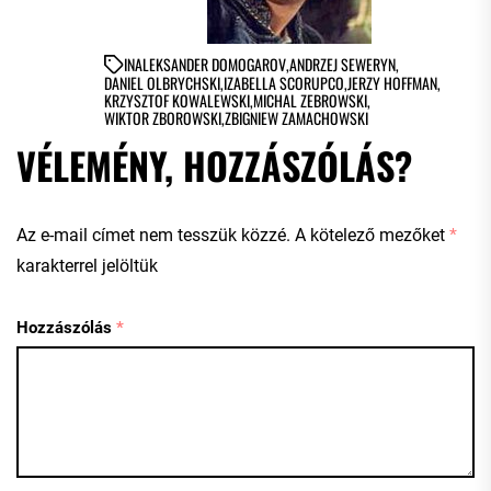
IN
ALEKSANDER DOMOGAROV
,
ANDRZEJ SEWERYN
,
DANIEL OLBRYCHSKI
,
IZABELLA SCORUPCO
,
JERZY HOFFMAN
,
KRZYSZTOF KOWALEWSKI
,
MICHAL ZEBROWSKI
,
WIKTOR ZBOROWSKI
,
ZBIGNIEW ZAMACHOWSKI
VÉLEMÉNY, HOZZÁSZÓLÁS?
Az e-mail címet nem tesszük közzé.
A kötelező mezőket
*
karakterrel jelöltük
Hozzászólás
*