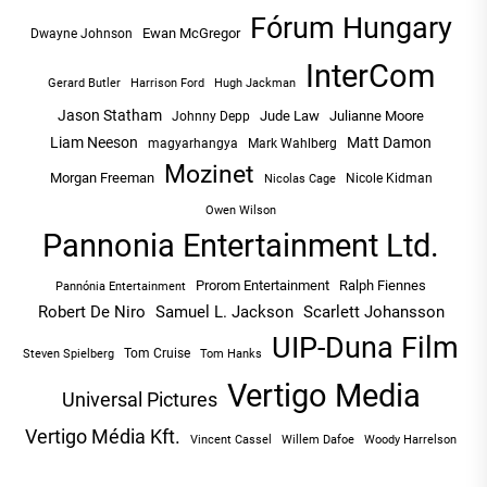
Fórum Hungary
Ewan McGregor
Dwayne Johnson
InterCom
Hugh Jackman
Gerard Butler
Harrison Ford
Jason Statham
Jude Law
Julianne Moore
Johnny Depp
Liam Neeson
Matt Damon
magyarhangya
Mark Wahlberg
Mozinet
Morgan Freeman
Nicole Kidman
Nicolas Cage
Owen Wilson
Pannonia Entertainment Ltd.
Prorom Entertainment
Ralph Fiennes
Pannónia Entertainment
Robert De Niro
Samuel L. Jackson
Scarlett Johansson
UIP-Duna Film
Tom Cruise
Tom Hanks
Steven Spielberg
Vertigo Media
Universal Pictures
Vertigo Média Kft.
Vincent Cassel
Willem Dafoe
Woody Harrelson