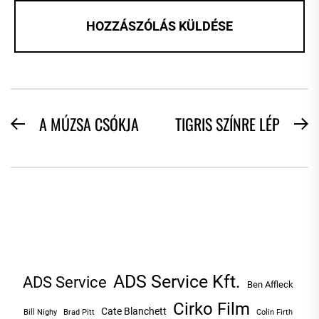
BEJEGYZÉS
A MÚZSA CSÓKJA
TIGRIS SZÍNRE LÉP
Previous
N
NAVIGÁCIÓ
post:
po
ADS Service Kft.
ADS Service
Ben Affleck
Cirko Film
Cate Blanchett
Bill Nighy
Brad Pitt
Colin Firth