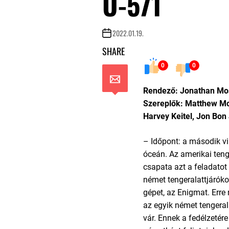
U-571
2022.01.19.
SHARE
0
0
Rendező: Jonathan Mo
Szereplők: Matthew Mc
Harvey Keitel, Jon Bon 
– Időpont: a második vi
óceán. Az amerikai tenge
csapata azt a feladatot
német tengeralattjáróko
gépet, az Enigmat. Erre
az egyik német tengeral
vár. Ennek a fedélzetér