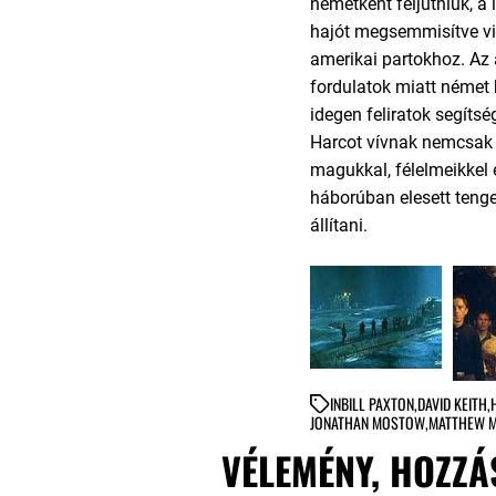
németként feljutniuk, a 
hajót megsemmisítve vi
amerikai partokhoz. Az
fordulatok miatt német 
idegen feliratok segítsé
Harcot vívnak nemcsak 
magukkal, félelmeikkel é
háborúban elesett teng
állítani.
IN
BILL PAXTON
,
DAVID KEITH
,
JONATHAN MOSTOW
,
MATTHEW 
VÉLEMÉNY, HOZZÁ