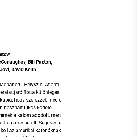
stow
Conaughey, Bill Paxton,
Jovi, David Keith
lágháború. Helyszín: Atlanti-
ralattjáró flotta különleges
 kapja, hogy szerezzék meg a
n használt titkos kódoló
 remek alkalom adódott, mert
attjáró megsérült. Segítségre
e kell az amerikai katonáknak