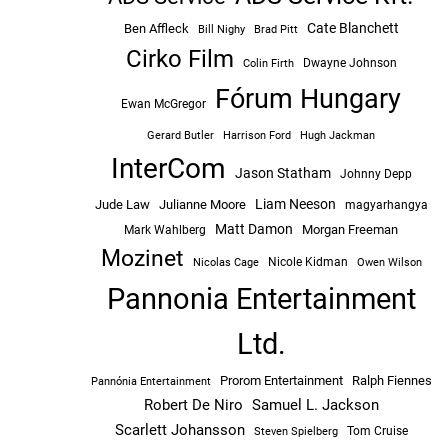
Cate Blanchett
Ben Affleck
Bill Nighy
Brad Pitt
Cirko Film
Dwayne Johnson
Colin Firth
Fórum Hungary
Ewan McGregor
Hugh Jackman
Gerard Butler
Harrison Ford
InterCom
Jason Statham
Johnny Depp
Liam Neeson
Jude Law
Julianne Moore
magyarhangya
Matt Damon
Morgan Freeman
Mark Wahlberg
Mozinet
Nicole Kidman
Owen Wilson
Nicolas Cage
Pannonia Entertainment
Ltd.
Prorom Entertainment
Ralph Fiennes
Pannónia Entertainment
Robert De Niro
Samuel L. Jackson
Scarlett Johansson
Tom Cruise
Steven Spielberg