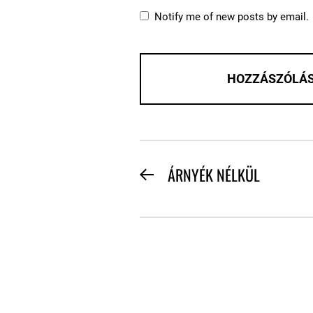
Notify me of new posts by email.
BEJEGYZÉS
ÁRNYÉK NÉLKÜL
Previous
NAVIGÁCIÓ
post: