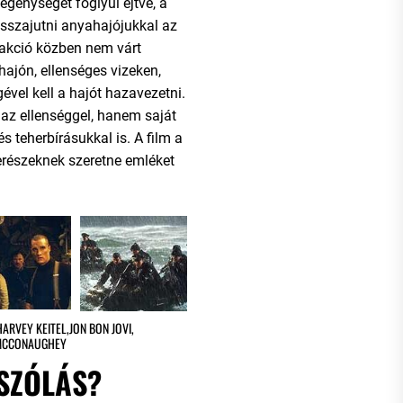
legénységet foglyul ejtve, a
sszajutni anyahajójukkal az
 akció közben nem várt
hajón, ellenséges vizeken,
gével kell a hajót hazavezetni.
az ellenséggel, hanem saját
s teherbírásukkal is. A film a
erészeknek szeretne emléket
HARVEY KEITEL
,
JON BON JOVI
,
MCCONAUGHEY
SZÓLÁS?