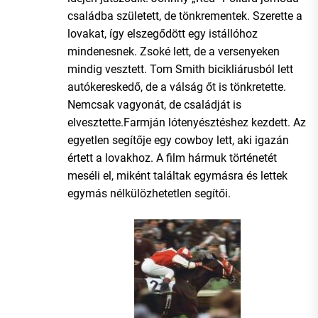
családba született, de tönkrementek. Szerette a
lovakat, így elszegődött egy istállóhoz
mindenesnek. Zsoké lett, de a versenyeken
mindig vesztett. Tom Smith bicikliárusból lett
autókereskedő, de a válság őt is tönkretette.
Nemcsak vagyonát, de családját is
elvesztette.Farmján lótenyésztéshez kezdett. Az
egyetlen segítője egy cowboy lett, aki igazán
értett a lovakhoz. A film hármuk történetét
meséli el, miként találtak egymásra és lettek
egymás nélkülözhetetlen segítői.