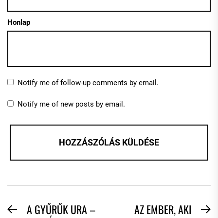
Honlap
Notify me of follow-up comments by email.
Notify me of new posts by email.
BEJEGYZÉS
A GYŰRŰK URA –
AZ EMBER, AKI
Previous
N