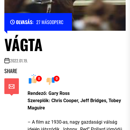
OLVASÁS:
27 MÁSODPERC
VÁGTA
2022.01.19.
SHARE
0
0
Rendező: Gary Ross
Szereplők: Chris Cooper, Jeff Bridges, Tobey
Maguire
– A film az 1930-as, nagy gazdasági válság
idején játszódik. Johnny „Red” Pollard jómódú