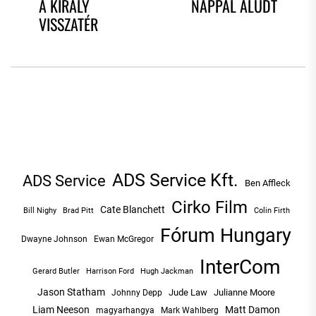
A KIRÁLY
NAPPAL ALUDT
NAVIGÁCIÓ
post:
po
VISSZATÉR
ADS Service Kft.
ADS Service
Ben Affleck
Cirko Film
Cate Blanchett
Bill Nighy
Brad Pitt
Colin Firth
Fórum Hungary
Dwayne Johnson
Ewan McGregor
InterCom
Hugh Jackman
Gerard Butler
Harrison Ford
Jason Statham
Jude Law
Julianne Moore
Johnny Depp
Liam Neeson
Matt Damon
magyarhangya
Mark Wahlberg