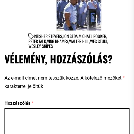
IN
FISHER STEVENS
,
JON SEDA
,
MICHAEL ROOKER
,
PETER FALK
,
VING RHAMES
,
WALTER HILL
,
WES STUDI
,
WESLEY SNIPES
VÉLEMÉNY, HOZZÁSZÓLÁS?
Az e-mail címet nem tesszük közzé.
A kötelező mezőket
*
karakterrel jelöltük
Hozzászólás
*