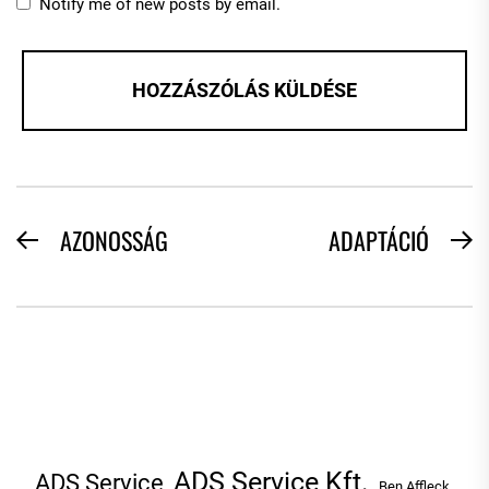
Notify me of new posts by email.
BEJEGYZÉS
AZONOSSÁG
ADAPTÁCIÓ
Previous
N
NAVIGÁCIÓ
post:
po
ADS Service Kft.
ADS Service
Ben Affleck