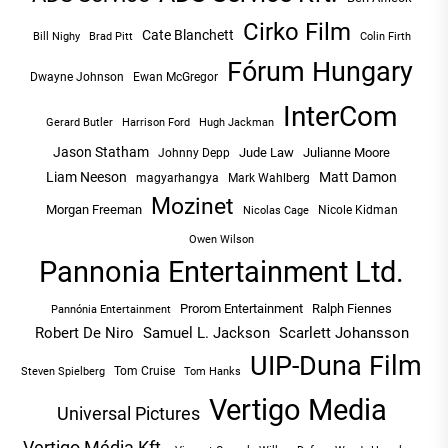
Cirko Film
Cate Blanchett
Bill Nighy
Brad Pitt
Colin Firth
Fórum Hungary
Dwayne Johnson
Ewan McGregor
InterCom
Hugh Jackman
Gerard Butler
Harrison Ford
Jason Statham
Jude Law
Julianne Moore
Johnny Depp
Liam Neeson
Matt Damon
magyarhangya
Mark Wahlberg
Mozinet
Morgan Freeman
Nicole Kidman
Nicolas Cage
Owen Wilson
Pannonia Entertainment Ltd.
Prorom Entertainment
Ralph Fiennes
Pannónia Entertainment
Robert De Niro
Samuel L. Jackson
Scarlett Johansson
UIP-Duna Film
Tom Cruise
Tom Hanks
Steven Spielberg
Vertigo Media
Universal Pictures
Vertigo Média Kft.