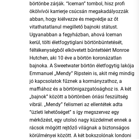
börtönbe zárják. “Iceman” tombol, hisz profi
ökölvívói karrierje csúcsán megakadályozzák
abban, hogy kiélvezze és megvédje az őt
vitathatatlanul megillető bajnoki státust.
Ugyanabban a fegyházban, ahová Iceman
kerül, tölti életfogytiglani börtönbüntetését,
féltékenységből elkövetett bűntettéért Monroe
Hutchen, aki 10 éve a börtön koronázatlan
bajnoka. A Sweetwater börtön életfogytig lakója
Emmanuel „Mendy” Ripstein is, akit még mindig
jó kapcsolatok fűznek a kormányzathoz, a
maffiához és a börtönigazgatósághoz is. A két
„bajnok” között a börtönben óriási feszültség
vibrál. „Mendy” felismeri az ellentétek adta
“üzleti lehetőséget” s így megszervez egy
mérkőzést, egy utolsó nagy küzdelmet ennek a
rácsok mögött rejtőző világnak a biztonságos
körülményei között. A két bokszolónak londoni