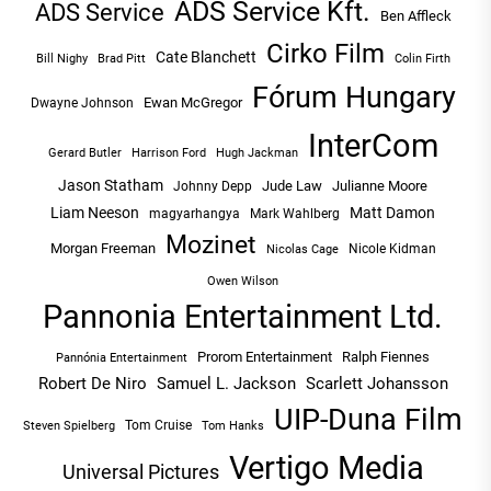
ADS Service Kft.
ADS Service
Ben Affleck
Cirko Film
Cate Blanchett
Bill Nighy
Brad Pitt
Colin Firth
Fórum Hungary
Ewan McGregor
Dwayne Johnson
InterCom
Hugh Jackman
Gerard Butler
Harrison Ford
Jason Statham
Jude Law
Julianne Moore
Johnny Depp
Liam Neeson
Matt Damon
magyarhangya
Mark Wahlberg
Mozinet
Morgan Freeman
Nicole Kidman
Nicolas Cage
Owen Wilson
Pannonia Entertainment Ltd.
Prorom Entertainment
Ralph Fiennes
Pannónia Entertainment
Robert De Niro
Samuel L. Jackson
Scarlett Johansson
UIP-Duna Film
Tom Cruise
Tom Hanks
Steven Spielberg
Vertigo Media
Universal Pictures