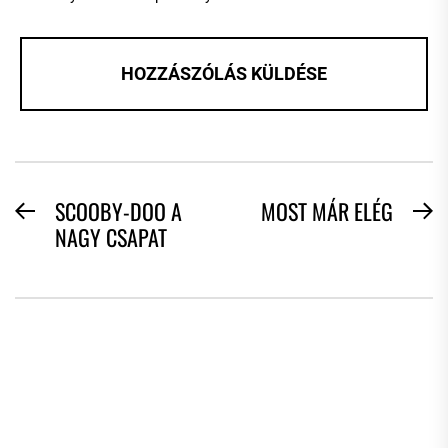
BEJEGYZÉS
SCOOBY-DOO A
MOST MÁR ELÉG
Previous
N
NAGY CSAPAT
NAVIGÁCIÓ
post:
po