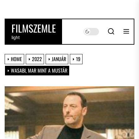
Skip
to
the
FILMSZEMLE
content
light
HOME
2022
JANUÁR
19
WASABI, MAR MINT A MUSTÁR