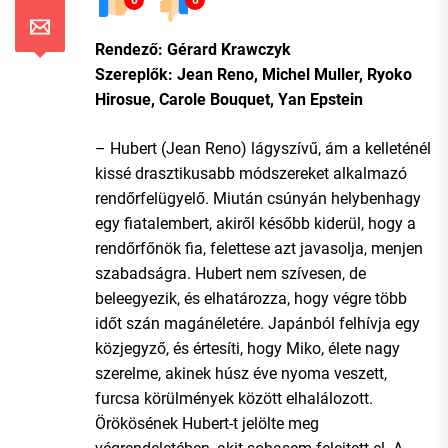
Rendező: Gérard Krawczyk
Szereplők: Jean Reno, Michel Muller, Ryoko
Hirosue, Carole Bouquet, Yan Epstein
– Hubert (Jean Reno) lágyszívű, ám a kelleténél
kissé drasztikusabb módszereket alkalmazó
rendőrfelügyelő. Miután csúnyán helybenhagy
egy fiatalembert, akiről később kiderül, hogy a
rendőrfőnök fia, felettese azt javasolja, menjen
szabadságra. Hubert nem szívesen, de
beleegyezik, és elhatározza, hogy végre több
időt szán magánéletére. Japánból felhívja egy
közjegyző, és értesíti, hogy Miko, élete nagy
szerelme, akinek húsz éve nyoma veszett,
furcsa körülmények között elhalálozott.
Örökösének Hubert-t jelölte meg