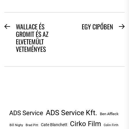
BEJEGYZÉS
WALLACE ÉS
EGY CIPŐBEN
Previous
N
GROMIT ÉS AZ
NAVIGÁCIÓ
post:
po
ELVETEMÜLT
VETEMÉNYES
ADS Service Kft.
ADS Service
Ben Affleck
Cirko Film
Cate Blanchett
Bill Nighy
Brad Pitt
Colin Firth