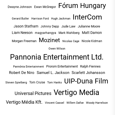
Fórum Hungary
Dwayne Johnson
Ewan McGregor
InterCom
Hugh Jackman
Gerard Butler
Harrison Ford
Jason Statham
Jude Law
Julianne Moore
Johnny Depp
Liam Neeson
Matt Damon
magyarhangya
Mark Wahlberg
Mozinet
Morgan Freeman
Nicole Kidman
Nicolas Cage
Owen Wilson
Pannonia Entertainment Ltd.
Prorom Entertainment
Ralph Fiennes
Pannónia Entertainment
Robert De Niro
Samuel L. Jackson
Scarlett Johansson
UIP-Duna Film
Tom Cruise
Tom Hanks
Steven Spielberg
Vertigo Media
Universal Pictures
Vertigo Média Kft.
Vincent Cassel
Willem Dafoe
Woody Harrelson