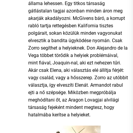
állama lehessen. Egy titkos társaság
gátlástalan tagjai azonban minden áron meg
akarják akadályozni. McGivens báró, a korrupt
rabló tartja rettegésben Kalifornia tisztes
polgárait, sokan közülük minden vagyonukat
elvesztik a bandita ügyködése nyomán. Csak
Zorro segíthet a helyieknek. Don Alejandro de la
Vega többet törődik a helyiek problémáival,
mint fiával, Joaquin-nal, aki ezt nehezen tűri.
Akár csak Elena, aki választás elé állítja férjét:
vagy család, vagy a hősszerep. Zorro az utóbbit
választja, így elveszíti Elenát. Armandot rabul
ejti a nő szépsége. Miközben megpróbálja
meghódítani őt, az Aragon Lovagjai alvilági
társaság fejeként mindent megtesz, hogy
hatalmába kerítse a helyieket.