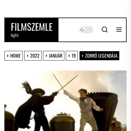
Skip
to
the
FILMSZEMLE
content
light
HOME
2022
JANUÁR
19
ZORRÓ LEGENDÁJA