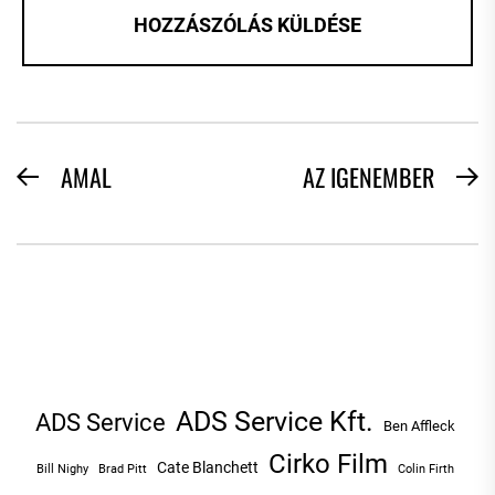
BEJEGYZÉS
AMAL
AZ IGENEMBER
Previous
N
NAVIGÁCIÓ
post:
po
ADS Service Kft.
ADS Service
Ben Affleck
Cirko Film
Cate Blanchett
Bill Nighy
Brad Pitt
Colin Firth