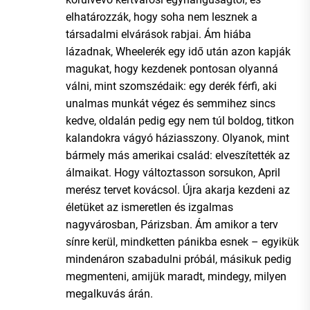
elhatározzák, hogy soha nem lesznek a
társadalmi elvárások rabjai. Ám hiába
lázadnak, Wheelerék egy idő után azon kapják
magukat, hogy kezdenek pontosan olyanná
válni, mint szomszédaik: egy derék férfi, aki
unalmas munkát végez és semmihez sincs
kedve, oldalán pedig egy nem túl boldog, titkon
kalandokra vágyó háziasszony. Olyanok, mint
bármely más amerikai család: elveszítették az
álmaikat. Hogy változtasson sorsukon, April
merész tervet kovácsol. Újra akarja kezdeni az
életüket az ismeretlen és izgalmas
nagyvárosban, Párizsban. Ám amikor a terv
sínre kerül, mindketten pánikba esnek – egyikük
mindenáron szabadulni próbál, másikuk pedig
megmenteni, amijük maradt, mindegy, milyen
megalkuvás árán.