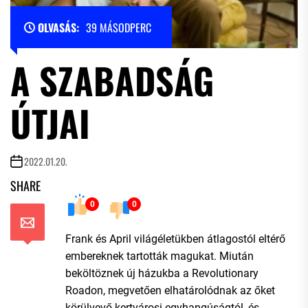
OLVASÁS:
39 MÁSODPERC
A SZABADSÁG
ÚTJAI
2022.01.20.
SHARE
0
0
Frank és April világéletükben átlagostól eltérő
embereknek tartották magukat. Miután
beköltöznek új házukba a Revolutionary
Roadon, megvetően elhatárolódnak az őket
körülvevő kertvárosi egyhangúságtól, és