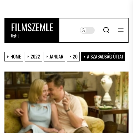
Skip
to
the
FILMSZEMLE
content
light
HOME
2022
JANUÁR
20
A SZABADSÁG ÚTJAI