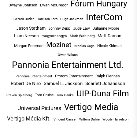
Fórum Hungary
Ewan McGregor
Dwayne Johnson
InterCom
Hugh Jackman
Gerard Butler
Harrison Ford
Jason Statham
Jude Law
Julianne Moore
Johnny Depp
Liam Neeson
Matt Damon
magyarhangya
Mark Wahlberg
Mozinet
Morgan Freeman
Nicole Kidman
Nicolas Cage
Owen Wilson
Pannonia Entertainment Ltd.
Prorom Entertainment
Ralph Fiennes
Pannónia Entertainment
Robert De Niro
Samuel L. Jackson
Scarlett Johansson
UIP-Duna Film
Tom Cruise
Tom Hanks
Steven Spielberg
Vertigo Media
Universal Pictures
Vertigo Média Kft.
Vincent Cassel
Willem Dafoe
Woody Harrelson