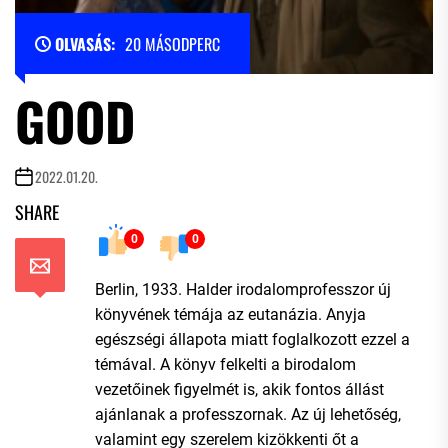
OLVASÁS:
20 MÁSODPERC
GOOD
2022.01.20.
SHARE
0
0
Berlin, 1933. Halder irodalomprofesszor új
könyvének témája az eutanázia. Anyja
egészségi állapota miatt foglalkozott ezzel a
témával. A könyv felkelti a birodalom
vezetőinek figyelmét is, akik fontos állást
ajánlanak a professzornak. Az új lehetőség,
valamint egy szerelem kizökkenti őt a