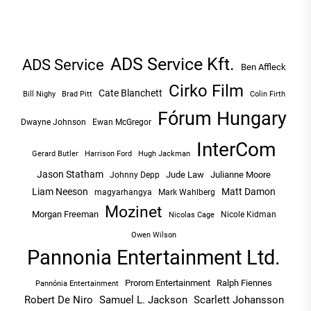
ADS Service Kft.
ADS Service
Ben Affleck
Cirko Film
Cate Blanchett
Bill Nighy
Brad Pitt
Colin Firth
Fórum Hungary
Dwayne Johnson
Ewan McGregor
InterCom
Hugh Jackman
Gerard Butler
Harrison Ford
Jason Statham
Jude Law
Julianne Moore
Johnny Depp
Liam Neeson
Matt Damon
magyarhangya
Mark Wahlberg
Mozinet
Morgan Freeman
Nicole Kidman
Nicolas Cage
Owen Wilson
Pannonia Entertainment Ltd.
Prorom Entertainment
Ralph Fiennes
Pannónia Entertainment
Robert De Niro
Samuel L. Jackson
Scarlett Johansson