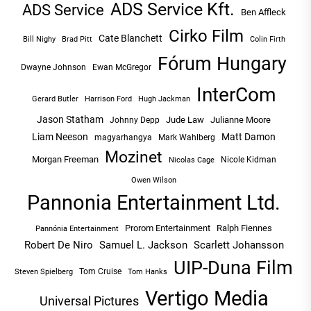
ADS Service Kft.
ADS Service
Ben Affleck
Cirko Film
Cate Blanchett
Bill Nighy
Brad Pitt
Colin Firth
Fórum Hungary
Dwayne Johnson
Ewan McGregor
InterCom
Hugh Jackman
Gerard Butler
Harrison Ford
Jason Statham
Jude Law
Julianne Moore
Johnny Depp
Liam Neeson
Matt Damon
magyarhangya
Mark Wahlberg
Mozinet
Morgan Freeman
Nicole Kidman
Nicolas Cage
Owen Wilson
Pannonia Entertainment Ltd.
Prorom Entertainment
Ralph Fiennes
Pannónia Entertainment
Robert De Niro
Samuel L. Jackson
Scarlett Johansson
UIP-Duna Film
Tom Cruise
Tom Hanks
Steven Spielberg
Vertigo Media
Universal Pictures