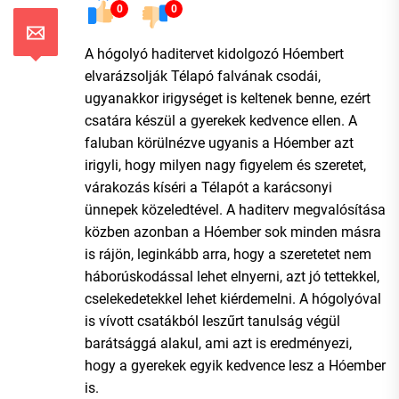
0
0
A hógolyó haditervet kidolgozó Hóembert
elvarázsolják Télapó falvának csodái,
ugyanakkor irigységet is keltenek benne, ezért
csatára készül a gyerekek kedvence ellen. A
faluban körülnézve ugyanis a Hóember azt
irigyli, hogy milyen nagy figyelem és szeretet,
várakozás kíséri a Télapót a karácsonyi
ünnepek közeledtével. A haditerv megvalósítása
közben azonban a Hóember sok minden másra
is rájön, leginkább arra, hogy a szeretetet nem
háborúskodással lehet elnyerni, azt jó tettekkel,
cselekedetekkel lehet kiérdemelni. A hógolyóval
is vívott csatákból leszűrt tanulság végül
barátsággá alakul, ami azt is eredményezi,
hogy a gyerekek egyik kedvence lesz a Hóember
is.