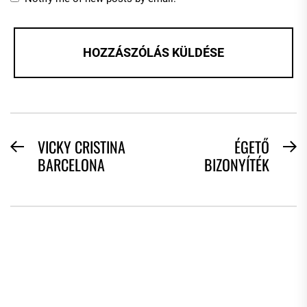
BEJEGYZÉS
VICKY CRISTINA
ÉGETŐ
Previous
N
BARCELONA
BIZONYÍTÉK
NAVIGÁCIÓ
post:
po