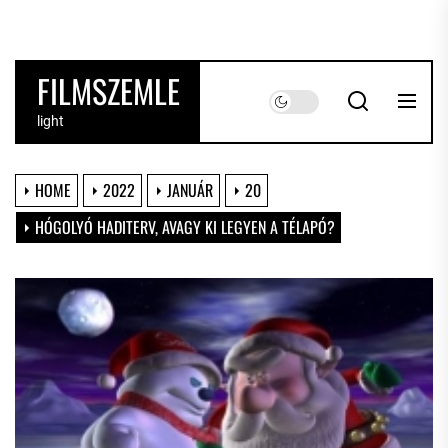
Skip
to
the
FILMSZEMLE
content
light
HOME
2022
JANUÁR
20
HÓGOLYÓ HADITERV, AVAGY KI LEGYEN A TÉLAPÓ?