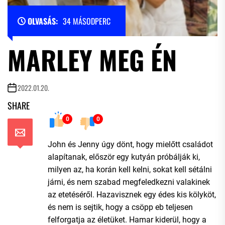
OLVASÁS:
34 MÁSODPERC
MARLEY MEG ÉN
2022.01.20.
SHARE
0
0
John és Jenny úgy dönt, hogy mielőtt családot
alapítanak, először egy kutyán próbálják ki,
milyen az, ha korán kell kelni, sokat kell sétálni
járni, és nem szabad megfeledkezni valakinek
az etetéséről. Hazavisznek egy édes kis kölyköt,
és nem is sejtik, hogy a csöpp eb teljesen
felforgatja az életüket. Hamar kiderül, hogy a