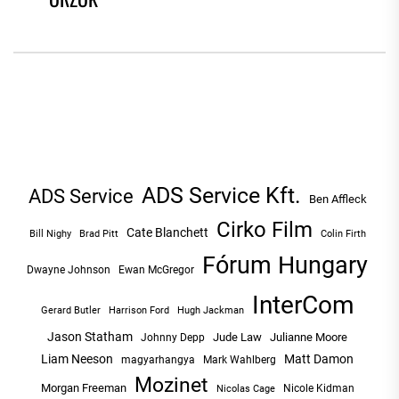
NAVIGÁCIÓ
ADS Service Kft.
ADS Service
Ben Affleck
Cirko Film
Cate Blanchett
Bill Nighy
Brad Pitt
Colin Firth
Fórum Hungary
Dwayne Johnson
Ewan McGregor
InterCom
Hugh Jackman
Gerard Butler
Harrison Ford
Jason Statham
Jude Law
Julianne Moore
Johnny Depp
Liam Neeson
Matt Damon
magyarhangya
Mark Wahlberg
Mozinet
Morgan Freeman
Nicole Kidman
Nicolas Cage