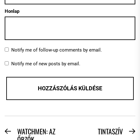
Honlap
Notify me of follow-up comments by email.
Notify me of new posts by email.
BEJEGYZÉS
WATCHMEN: AZ
TINTASZÍV
Previous
N
ŐRZŐK
post:
po