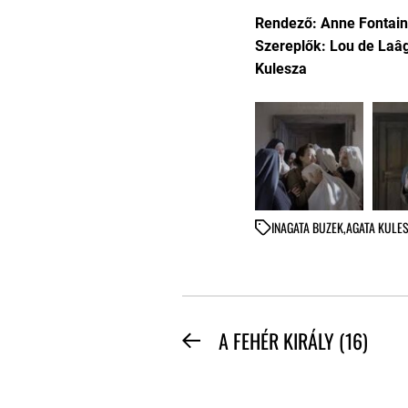
Rendező: Anne Fontai
Szereplők: Lou de Laâ
Kulesza
IN
AGATA BUZEK
,
AGATA KULE
BEJEGYZÉS
A FEHÉR KIRÁLY (16)
Previous
NAVIGÁCIÓ
post: