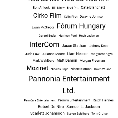
Cate Blanchett
Ben Affleck
Bill Nighy
Brad Pitt
Cirko Film
Dwayne Johnson
Colin Firth
Fórum Hungary
Ewan McGregor
Hugh Jackman
Gerard Butler
Harrison Ford
InterCom
Jason Statham
Johnny Depp
Liam Neeson
Jude Law
Julianne Moore
magyarhangya
Matt Damon
Morgan Freeman
Mark Wahlberg
Mozinet
Nicole Kidman
Owen Wilson
Nicolas Cage
Pannonia Entertainment
Ltd.
Prorom Entertainment
Ralph Fiennes
Pannónia Entertainment
Robert De Niro
Samuel L. Jackson
Scarlett Johansson
Tom Cruise
Steven Spielberg