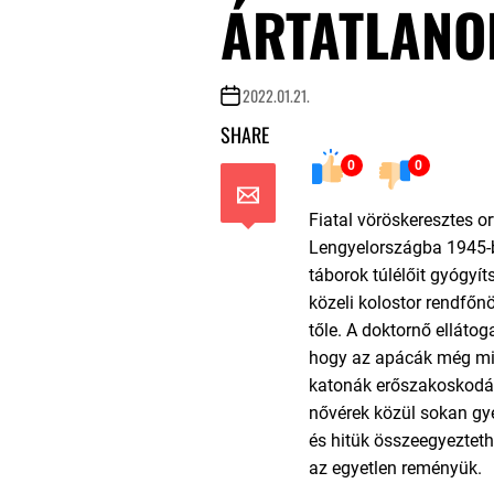
ÁRTATLANOK
2022.01.21.
SHARE
0
0
Fiatal vöröskeresztes o
Lengyelországba 1945-b
táborok túlélőit gyógyít
közeli kolostor rendfőn
tőle. A doktornő ellátog
hogy az apácák még min
katonák erőszakoskodása
nővérek közül sokan gy
és hitük összeegyezteth
az egyetlen reményük.