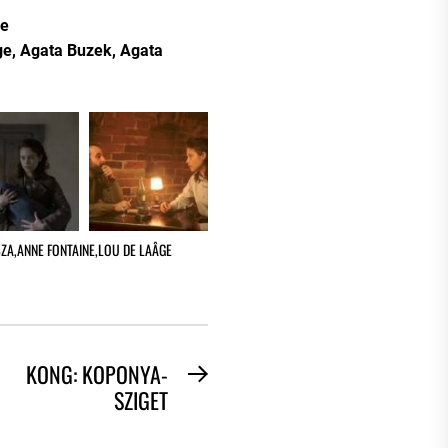
ne
ge, Agata Buzek, Agata
SZA
,
ANNE FONTAINE
,
LOU DE LAÂGE
KONG: KOPONYA-
Next
SZIGET
post: