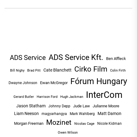
ADS Service Kft.
ADS Service
Ben Affleck
Cirko Film
Cate Blanchett
Bill Nighy
Brad Pitt
Colin Firth
Fórum Hungary
Ewan McGregor
Dwayne Johnson
InterCom
Hugh Jackman
Gerard Butler
Harrison Ford
Jason Statham
Jude Law
Julianne Moore
Johnny Depp
Liam Neeson
Matt Damon
magyarhangya
Mark Wahlberg
Mozinet
Morgan Freeman
Nicole Kidman
Nicolas Cage
Owen Wilson