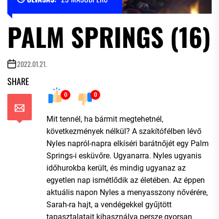
PALM SPRINGS (16)
2022.01.21.
SHARE
0
0
Mit tennél, ha bármit megtehetnél,
következmények nélkül? A szakítófélben lévő
Nyles napról-napra elkíséri barátnőjét egy Palm
Springs-i esküvőre. Ugyanarra. Nyles ugyanis
időhurokba került, és mindig ugyanaz az
egyetlen nap ismétlődik az életében. Az éppen
aktuális napon Nyles a menyasszony nővérére,
Sarah-ra hajt, a vendégekkel gyűjtött
tapasztalatait kihasználva persze gyorsan