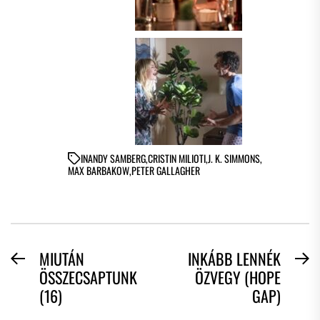
IN
ANDY SAMBERG
,
CRISTIN MILIOTI
,
J. K. SIMMONS
,
MAX BARBAKOW
,
PETER GALLAGHER
BEJEGYZÉS
MIUTÁN
INKÁBB LENNÉK
Previous
N
ÖSSZECSAPTUNK
ÖZVEGY (HOPE
NAVIGÁCIÓ
post:
po
(16)
GAP)