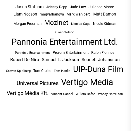
Jason Statham
Jude Law
Julianne Moore
Johnny Depp
Liam Neeson
Matt Damon
magyarhangya
Mark Wahlberg
Mozinet
Morgan Freeman
Nicole Kidman
Nicolas Cage
Owen Wilson
Pannonia Entertainment Ltd.
Prorom Entertainment
Ralph Fiennes
Pannónia Entertainment
Robert De Niro
Samuel L. Jackson
Scarlett Johansson
UIP-Duna Film
Tom Cruise
Tom Hanks
Steven Spielberg
Vertigo Media
Universal Pictures
Vertigo Média Kft.
Vincent Cassel
Willem Dafoe
Woody Harrelson