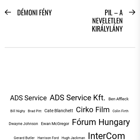
BEJEGYZÉS
DÉMONI FÉNY
PIL – A
Previous
N
NEVELETLEN
NAVIGÁCIÓ
post:
po
KIRÁLYLÁNY
ADS Service Kft.
ADS Service
Ben Affleck
Cirko Film
Cate Blanchett
Bill Nighy
Brad Pitt
Colin Firth
Fórum Hungary
Ewan McGregor
Dwayne Johnson
InterCom
Hugh Jackman
Gerard Butler
Harrison Ford