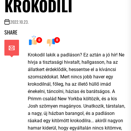
KROKODILI
2022.10.23.
SHARE
0
0
Krokodil lakik a padláson? Ez aztán a jó hír! Ne
hívja a tisztasági hivatalt, hallgasson, ha az
állatkert érdeklődik, hessentse el a kíváncsi
szomszédokat. Mert nincs jobb haver egy
krokodilnál, főleg, ha az illető hüllő imád
énekelni, táncolni, házias és barátságos. A
Primm család New Yorkba költözik, és a kis
Josh szörnyen magányos. Unatkozik, társtalan,
a nagy, új házban barangol, és a padláson
ráakad egy kitömött krokodilra… akiről nagyon
hamar kiderül, hogy egyáltalán nincs kitömve,