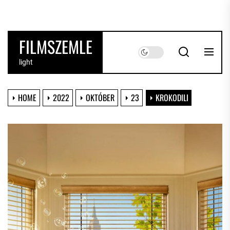
Skip
to
the
FILMSZEMLE
content
light
HOME
2022
OKTÓBER
23
KROKODILI