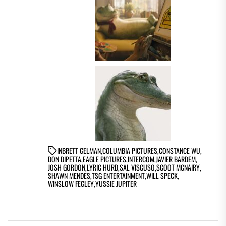
IN
BRETT GELMAN
,
COLUMBIA PICTURES
,
CONSTANCE WU
,
DON DIPETTA
,
EAGLE PICTURES
,
INTERCOM
,
JAVIER BARDEM
,
JOSH GORDON
,
LYRIC HURD
,
SAL VISCUSO
,
SCOOT MCNAIRY
,
SHAWN MENDES
,
TSG ENTERTAINMENT
,
WILL SPECK
,
WINSLOW FEGLEY
,
YUSSIE JUPITER