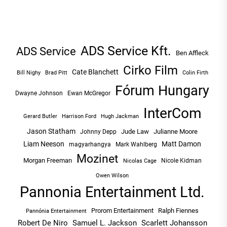
ADS Service Kft.
ADS Service
Ben Affleck
Cirko Film
Cate Blanchett
Bill Nighy
Brad Pitt
Colin Firth
Fórum Hungary
Dwayne Johnson
Ewan McGregor
InterCom
Hugh Jackman
Gerard Butler
Harrison Ford
Jason Statham
Jude Law
Julianne Moore
Johnny Depp
Liam Neeson
Matt Damon
magyarhangya
Mark Wahlberg
Mozinet
Morgan Freeman
Nicole Kidman
Nicolas Cage
Owen Wilson
Pannonia Entertainment Ltd.
Prorom Entertainment
Ralph Fiennes
Pannónia Entertainment
Robert De Niro
Samuel L. Jackson
Scarlett Johansson