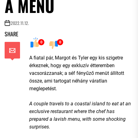
A MENÜ
2022.11.12.
SHARE
0
0
A fiatal pár, Margot és Tyler egy kis szigetre
érkeznek, hogy egy exkluzív étteremben
vacsorázzanak; a séf fényűző menüt állított
össze, ami tartogat néhány váratlan
meglepetést.
A couple travels to a coastal island to eat at an
exclusive restaurant where the chef has
prepared a lavish menu, with some shocking
surprises.