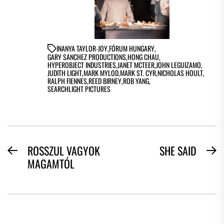
IN
ANYA TAYLOR-JOY
,
FÓRUM HUNGARY
,
GARY SANCHEZ PRODUCTIONS
,
HONG CHAU
,
HYPEROBJECT INDUSTRIES
,
JANET MCTEER
,
JOHN LEGUIZAMO
,
JUDITH LIGHT
,
MARK MYLOD
,
MARK ST. CYR
,
NICHOLAS HOULT
,
RALPH FIENNES
,
REED BIRNEY
,
ROB YANG
,
SEARCHLIGHT PICTURES
BEJEGYZÉS
ROSSZUL VAGYOK
SHE SAID
Previous
N
MAGAMTÓL
NAVIGÁCIÓ
post:
po