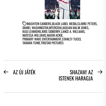
IN
ASHTON SANDERS
,
BLACK LABEL MEDIA
,
CLARKE PETERS
,
DANIEL WASHINGTON
,
INTERCOM
,
JAQUAN MALIK JONES
,
KASI LEMMONS
,
KRIS SIDBERRY
,
LANCE A. WILLIAMS
,
NAFESSA WILLIAMS
,
NAOMI ACKIE
,
PRIMARY WAVE ENTERTAINMENT
,
STANLEY TUCCI
,
TAMARA TUNIE
,
TRISTAR PICTURES
BEJEGYZÉS
AZ ÚJ JÁTÉK
SHAZAM! AZ
Previous
N
ISTENEK HARAGJA
NAVIGÁCIÓ
post:
po