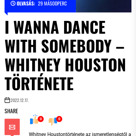
OLVASÁS:
29 MÁSODPERC
I WANNA DANCE
WITH SOMEBODY –
WHITNEY HOUSTON
TÖRTÉNETE
2022.12.17.
SHARE
0
0
Whitney Houstontörténete az ismeretlenségtől a