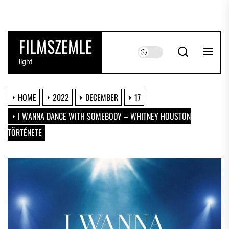
Skip
to
the
FILMSZEMLE
content
light
HOME
2022
DECEMBER
17
I WANNA DANCE WITH SOMEBODY – WHITNEY HOUSTON
TÖRTÉNETE