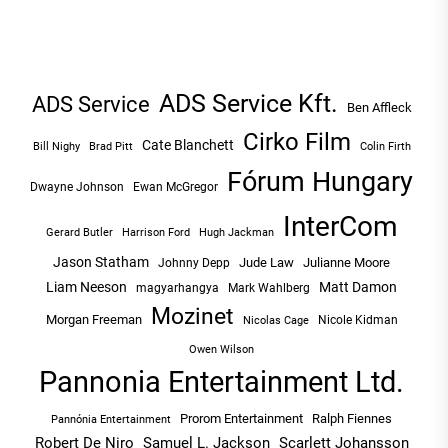
ADS Service Kft.
ADS Service
Ben Affleck
Cirko Film
Cate Blanchett
Bill Nighy
Brad Pitt
Colin Firth
Fórum Hungary
Dwayne Johnson
Ewan McGregor
InterCom
Hugh Jackman
Gerard Butler
Harrison Ford
Jason Statham
Jude Law
Julianne Moore
Johnny Depp
Liam Neeson
Matt Damon
magyarhangya
Mark Wahlberg
Mozinet
Morgan Freeman
Nicole Kidman
Nicolas Cage
Owen Wilson
Pannonia Entertainment Ltd.
Prorom Entertainment
Ralph Fiennes
Pannónia Entertainment
Robert De Niro
Samuel L. Jackson
Scarlett Johansson