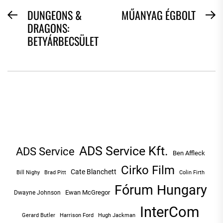
BEJEGYZÉS
DUNGEONS &
MŰANYAG ÉGBOLT
Previous
N
DRAGONS:
NAVIGÁCIÓ
post:
po
BETYÁRBECSÜLET
ADS Service Kft.
ADS Service
Ben Affleck
Cirko Film
Cate Blanchett
Bill Nighy
Brad Pitt
Colin Firth
Fórum Hungary
Ewan McGregor
Dwayne Johnson
InterCom
Hugh Jackman
Gerard Butler
Harrison Ford