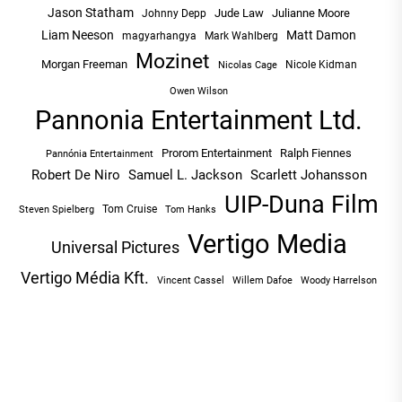
Jason Statham
Jude Law
Julianne Moore
Johnny Depp
Liam Neeson
Matt Damon
magyarhangya
Mark Wahlberg
Mozinet
Morgan Freeman
Nicole Kidman
Nicolas Cage
Owen Wilson
Pannonia Entertainment Ltd.
Prorom Entertainment
Ralph Fiennes
Pannónia Entertainment
Robert De Niro
Samuel L. Jackson
Scarlett Johansson
UIP-Duna Film
Tom Cruise
Tom Hanks
Steven Spielberg
Vertigo Media
Universal Pictures
Vertigo Média Kft.
Vincent Cassel
Willem Dafoe
Woody Harrelson