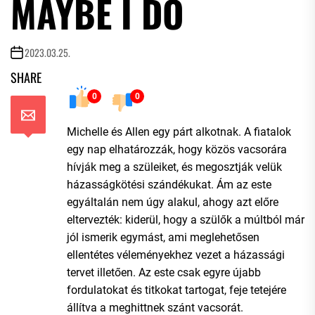
MAYBE I DO
2023.03.25.
SHARE
0
0
Michelle és Allen egy párt alkotnak. A fiatalok
egy nap elhatározzák, hogy közös vacsorára
hívják meg a szüleiket, és megosztják velük
házasságkötési szándékukat. Ám az este
egyáltalán nem úgy alakul, ahogy azt előre
eltervezték: kiderül, hogy a szülők a múltból már
jól ismerik egymást, ami meglehetősen
ellentétes véleményekhez vezet a házassági
tervet illetően. Az este csak egyre újabb
fordulatokat és titkokat tartogat, feje tetejére
állítva a meghittnek szánt vacsorát.