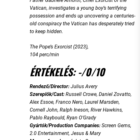
Father Gabriele Amorth, Chief Exorcist of the
Vatican, investigates a young boy’s terrifying
possession and ends up uncovering a centuries-
old conspiracy the Vatican has desperately tried
to keep hidden.
The Pope’s Exorcist (2023),
104 perc/min
ÉRTÉKELÉS: -/0/10
Rendező/Director:
Julius Avery
Szereplők/Cast:
Russell Crowe, Daniel Zovatto,
Alex Essoe, Franco Nero, Laurel Marsden,
Cornell John, Ralph Ineson, River Hawkins,
Pablo Raybould, Ryan O’Grady
Gyártók/Production Companies:
Screen Gems,
2.0 Entertainment, Jesus & Mary