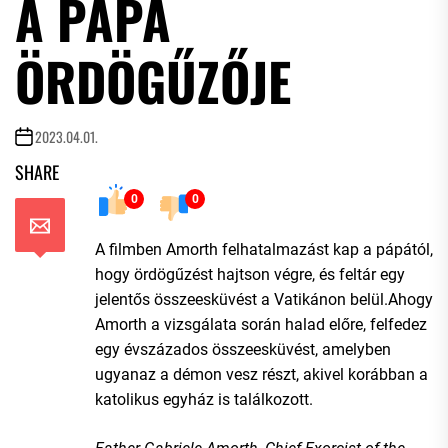
A PÁPA
ÖRDÖGŰZŐJE
2023.04.01.
SHARE
0
0
A filmben Amorth felhatalmazást kap a pápától,
hogy ördögűzést hajtson végre, és feltár egy
jelentős összeesküvést a Vatikánon belül.Ahogy
Amorth a vizsgálata során halad előre, felfedez
egy évszázados összeesküvést, amelyben
ugyanaz a démon vesz részt, akivel korábban a
katolikus egyház is találkozott.