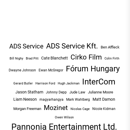
ADS Service Kft.
ADS Service
Ben Affleck
Cirko Film
Cate Blanchett
Bill Nighy
Brad Pitt
Colin Firth
Fórum Hungary
Dwayne Johnson
Ewan McGregor
InterCom
Hugh Jackman
Gerard Butler
Harrison Ford
Jason Statham
Jude Law
Julianne Moore
Johnny Depp
Liam Neeson
Matt Damon
magyarhangya
Mark Wahlberg
Mozinet
Morgan Freeman
Nicole Kidman
Nicolas Cage
Owen Wilson
Pannonia Entertainment Ltd.