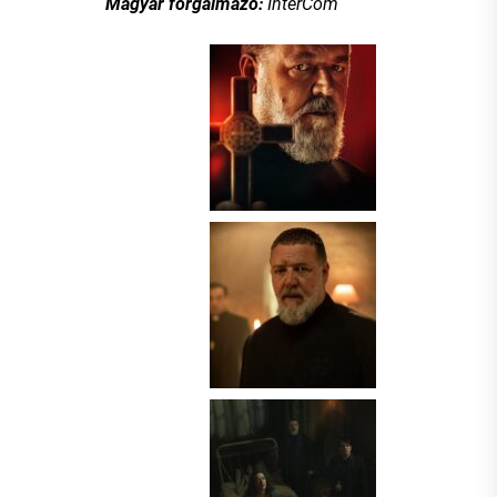
Magyar forgalmazó:
InterCom