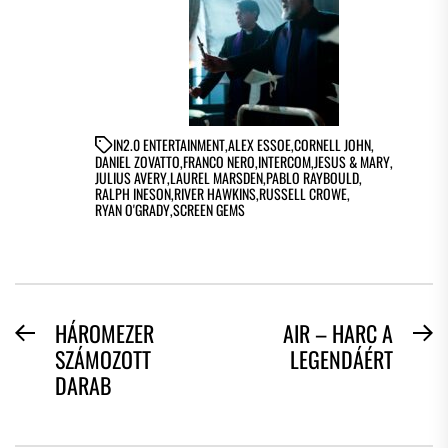
IN
2.0 ENTERTAINMENT
,
ALEX ESSOE
,
CORNELL JOHN
,
DANIEL ZOVATTO
,
FRANCO NERO
,
INTERCOM
,
JESUS & MARY
,
JULIUS AVERY
,
LAUREL MARSDEN
,
PABLO RAYBOULD
,
RALPH INESON
,
RIVER HAWKINS
,
RUSSELL CROWE
,
RYAN O'GRADY
,
SCREEN GEMS
BEJEGYZÉS
HÁROMEZER
AIR – HARC A
Previous
N
SZÁMOZOTT
LEGENDÁÉRT
NAVIGÁCIÓ
post:
po
DARAB