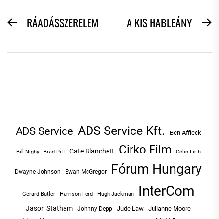
BEJEGYZÉS
RÁADÁSSZERELEM
A KIS HABLEÁNY
Previous
N
NAVIGÁCIÓ
post:
po
ADS Service Kft.
ADS Service
Ben Affleck
Cirko Film
Cate Blanchett
Bill Nighy
Brad Pitt
Colin Firth
Fórum Hungary
Dwayne Johnson
Ewan McGregor
InterCom
Hugh Jackman
Gerard Butler
Harrison Ford
Jason Statham
Jude Law
Julianne Moore
Johnny Depp