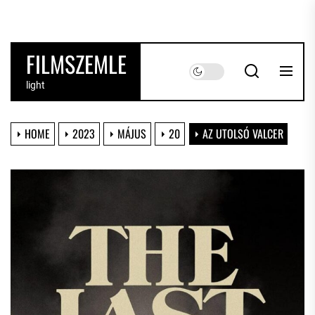
Skip
to
the
FILMSZEMLE
content
light
HOME
2023
MÁJUS
20
AZ UTOLSÓ VALCER