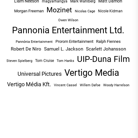
Liam Neeson
Matt Damon
magyarhangya
Mark Wahlberg
Mozinet
Morgan Freeman
Nicole Kidman
Nicolas Cage
Owen Wilson
Pannonia Entertainment Ltd.
Prorom Entertainment
Ralph Fiennes
Pannónia Entertainment
Robert De Niro
Samuel L. Jackson
Scarlett Johansson
UIP-Duna Film
Tom Cruise
Tom Hanks
Steven Spielberg
Vertigo Media
Universal Pictures
Vertigo Média Kft.
Vincent Cassel
Willem Dafoe
Woody Harrelson