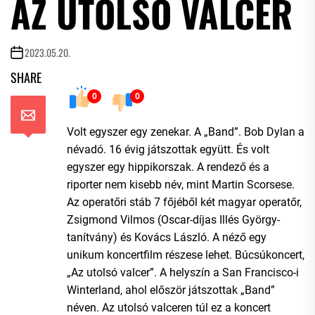
AZ UTOLSÓ VALCER
2023.05.20.
SHARE
0
0
Volt egyszer egy zenekar. A „Band”. Bob Dylan a
névadó. 16 évig játszottak együtt. És volt
egyszer egy hippikorszak. A rendező és a
riporter nem kisebb név, mint Martin Scorsese.
Az operatőri stáb 7 főjéből két magyar operatőr,
Zsigmond Vilmos (Oscar-díjas Illés György-
tanítvány) és Kovács László. A néző egy
unikum koncertfilm részese lehet. Búcsúkoncert,
„Az utolsó valcer”. A helyszín a San Francisco-i
Winterland, ahol először játszottak „Band”
néven. Az utolsó valceren túl ez a koncert