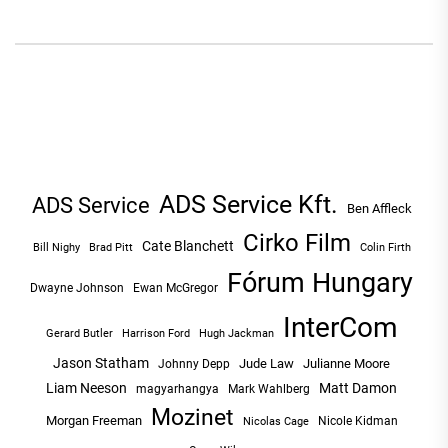
ADS Service Kft.
ADS Service
Ben Affleck
Cirko Film
Cate Blanchett
Bill Nighy
Brad Pitt
Colin Firth
Fórum Hungary
Dwayne Johnson
Ewan McGregor
InterCom
Hugh Jackman
Gerard Butler
Harrison Ford
Jason Statham
Jude Law
Julianne Moore
Johnny Depp
Liam Neeson
Matt Damon
magyarhangya
Mark Wahlberg
Mozinet
Morgan Freeman
Nicole Kidman
Nicolas Cage