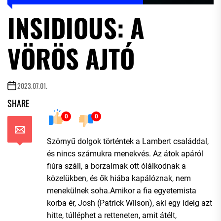
INSIDIOUS: A
VÖRÖS AJTÓ
2023.07.01.
SHARE
0
0
Szörnyű dolgok történtek a Lambert családdal,
és nincs számukra menekvés. Az átok apáról
fiúra száll, a borzalmak ott ólálkodnak a
közelükben, és ők hiába kapálóznak, nem
menekülnek soha.Amikor a fia egyetemista
korba ér, Josh (Patrick Wilson), aki egy ideig azt
hitte, túlléphet a retteneten, amit átélt,