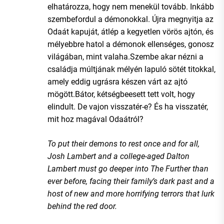
elhatározza, hogy nem menekül tovább. Inkább
szembefordul a démonokkal. Újra megnyitja az
Odaát kapuját, átlép a kegyetlen vörös ajtón, és
mélyebbre hatol a démonok ellenséges, gonosz
világában, mint valaha.Szembe akar nézni a
családja múltjának mélyén lapuló sötét titokkal,
amely eddig ugrásra készen várt az ajtó
mögött.Bátor, kétségbeesett tett volt, hogy
elindult. De vajon visszatér-e? És ha visszatér,
mit hoz magával Odaátról?
To put their demons to rest once and for all,
Josh Lambert and a college-aged Dalton
Lambert must go deeper into The Further than
ever before, facing their family’s dark past and a
host of new and more horrifying terrors that lurk
behind the red door.